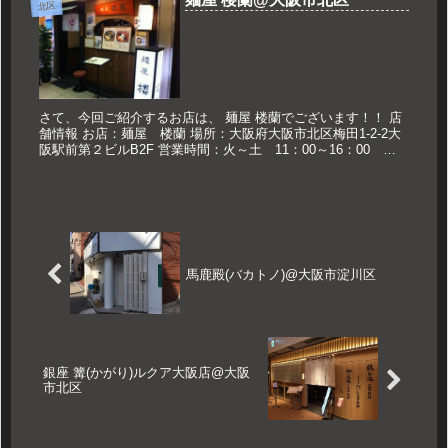
北区
さて、今回ご紹介するお店は、 麺屋 楼蘭でございます！！ 店
舗情報 お店：麺屋 楼蘭 場所：大阪府大阪市北区梅田1-2-2大
阪駅前第２ビルB2F 営業時間：火～土 11：00～16：00
17：00～21：00L.O 日祝の夜営業は～20：...
馬鹿殿(バカトノ)@大阪市淀川区
銀座 篝(かがり)ルクア大阪店@大阪
市北区