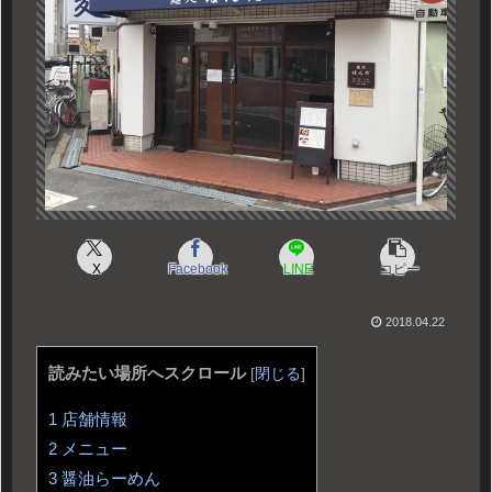
X
Facebook
LINE
コピー
2018.04.22
読みたい場所へスクロール
[
閉じる
]
1
店舗情報
2
メニュー
3
醤油らーめん