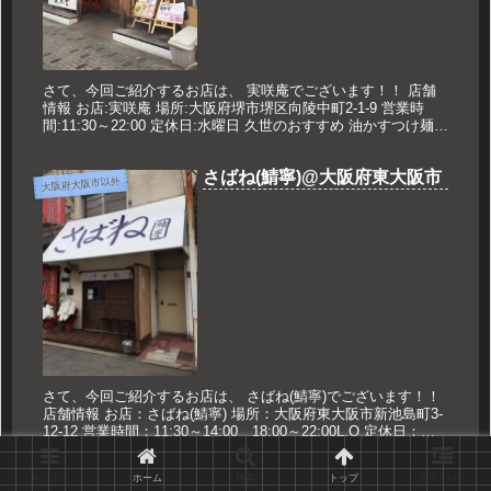
さて、今回ご紹介するお店は、 実咲庵でございます！！ 店舗
情報 お店:実咲庵 場所:大阪府堺市堺区向陵中町2-1-9 営業時
間:11:30～22:00 定休日:水曜日 久世のおすすめ 油かすつけ麺
750円 油かすつけ麺 堺で未訪問のお店を...
さばね(鯖寧)@大阪府東大阪市
大阪府大阪市以外
さて、今回ご紹介するお店は、 さばね(鯖寧)でございます！！
店舗情報 お店：さばね(鯖寧) 場所：大阪府東大阪市新池島町3-
12-12 営業時間：11:30～14:00 18:00～22:00L.O 定休日：
木・日曜日 久世のおススメ さ...
メニュー
ホーム
検索
トップ
サイドバー