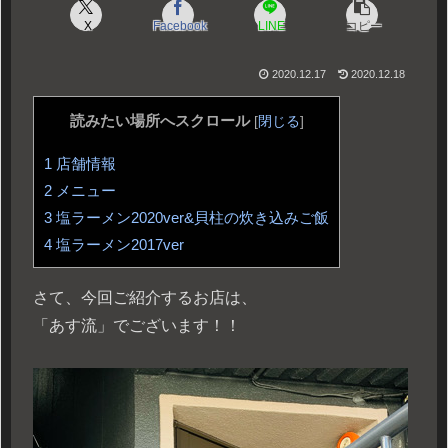
X
Facebook
LINE
コピー
2020.12.17
2020.12.18
読みたい場所へスクロール
[
閉じる
]
1
店舗情報
2
メニュー
3
塩ラーメン2020ver&貝柱の炊き込みご飯
4
塩ラーメン2017ver
さて、今回ご紹介するお店は、
「あす流」でございます！！