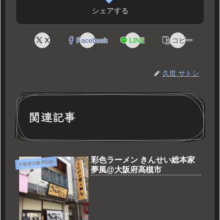
シェアする
X
Facebook
LINE
コピー
久世 サトシ
関連記事
彩色ラーメン きんせい総本家
大阪府大阪市以外
夢風@大阪府高槻市