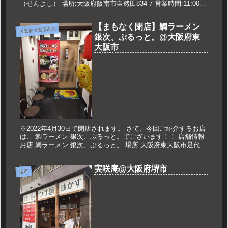
（せんよし） 場所:大阪府阪南市自然田834-7 営業時間:11:00～
21:00(L.O.20:45) 定休日:水曜日・木曜...
【まもなく閉店】鯛ラーメン
大阪府大阪市以外
銀次、ぷるっと。@大阪府東
大阪市
※2022年4月30日で閉店されます。 さて、今回ご紹介するお店
は、 鯛ラーメン 銀次、ぷるっと。でございます！！ 店舗情報
お店:鯛ラーメン 銀次、ぷるっと。 場所:大阪府東大阪市足代北
2-1-7 布施セントラルⅠ1F 営業時間:11:00...
実咲庵@大阪府堺市
堺市