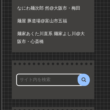
なにわ麺次郎 然@大阪市・梅田
麺屋 豚道場@富山市五福
麺家あくた川直系 麺家よし川@大
阪市・心斎橋