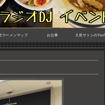
久世日記
世ラーメンマップ
お仕事
久世サトシのYouT