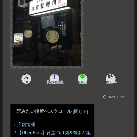
X
Facebook
LINE
コピー
2020.08.22
読みたい場所へスクロール
[
閉じる
]
1
店舗情報
2
【Uber Eats】背脂つけ麺&肉ネギ飯