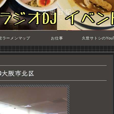
久世日記
世ラーメンマップ
お仕事
久世サトシのYouT
@大阪市北区