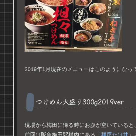
2019年1月現在のメニューはこのようになっ
つけめん大盛り300g2019ver
現場から梅田に帰る時にお腹が空いていると
前回は阪急梅田駅構内にある「
麺屋たけ井
」