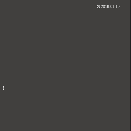
2019.01.19
！！