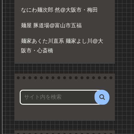
なにわ麺次郎 然@大阪市・梅田
麺屋 豚道場@富山市五福
麺家あくた川直系 麺家よし川@大
阪市・心斎橋