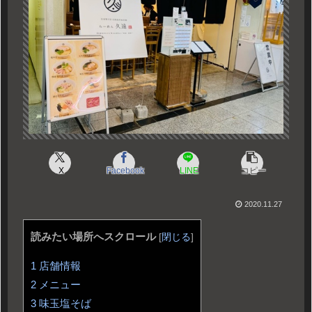
X
Facebook
LINE
コピー
2020.11.27
読みたい場所へスクロール
[
閉じる
]
1
店舗情報
2
メニュー
3
味玉塩そば