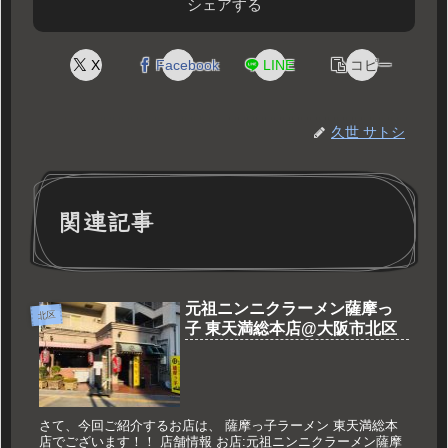
シェアする
X
Facebook
LINE
コピー
久世 サトシ
関連記事
元祖ニンニクラーメン薩摩っ
北区
子 東天満総本店@大阪市北区
さて、今回ご紹介するお店は、 薩摩っ子ラーメン 東天満総本
店でございます！！ 店舗情報 お店:元祖ニンニクラーメン薩摩