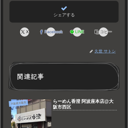
シェアする
X
Facebook
LINE
コピー
久世 サトシ
関連記事
らーめん香澄 阿波座本店@大
大阪府大阪市
阪市西区