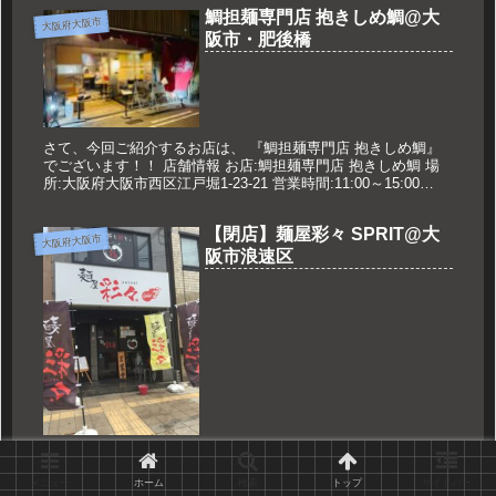
鯛担麺専門店 抱きしめ鯛@大
大阪府大阪市
阪市・肥後橋
さて、今回ご紹介するお店は、 『鯛担麺専門店 抱きしめ鯛』
でございます！！ 店舗情報 お店:鯛担麺専門店 抱きしめ鯛 場
所:大阪府大阪市西区江戸堀1-23-21 営業時間:11:00～15:00
17:30～22:00 ※日曜夜営業は21:...
【閉店】麺屋彩々 SPRIT@大
大阪府大阪市
阪市浪速区
※2016年10月に人手不足のため休業され そのまま閉店となり
ました。 さて、今回ご紹介するお店は、 麺屋彩々SPRITでご
メニュー
ホーム
検索
トップ
サイドバー
ざいます！！ 店舗情報 お店：麺屋彩々 なんば店 場所：大阪府