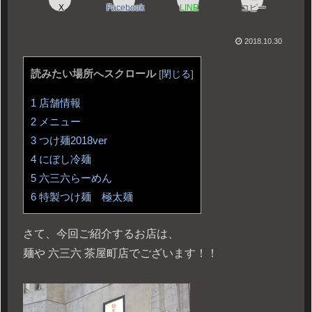
X
Facebook
LINE
コピー
2018.10.30
読みたい場所へスクロール
[
閉じる
]
1
店舗情報
2
メニュー
3
つけ麺2018ver
4
にぼし冷麺
5
六三六らーめん
6
特製つけ麺 極太麺
さて、今回ご紹介するお店は、
麺や 六三六 茶屋町店でございます！！