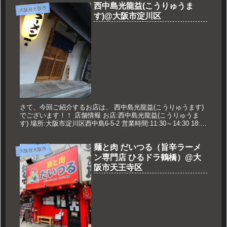
西中島光龍益(こうりゅうま
大阪府大阪市
す)@大阪市淀川区
さて、今回ご紹介するお店は、 西中島光龍益(こうりゅうます)
でございます！！ 店舗情報 お店:西中島光龍益(こうりゅうま
す) 場所:大阪市淀川区西中島6-5-2 営業時間:11:30～14:30 18:00
～21:30 ※昼夜ともL.Oは3...
麺と肉 だいつる（旨辛ラーメ
大阪府大阪市
ン専門店 ひるドラ鶴橋）@大
阪市天王寺区