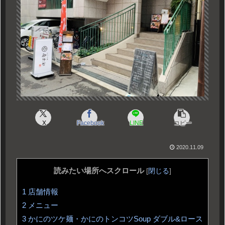
X
Facebook
LINE
コピー
2020.11.09
読みたい場所へスクロール
[
閉じる
]
1
店舗情報
2
メニュー
3
かにのツケ麺・かにのトンコツSoup ダブル&ロース