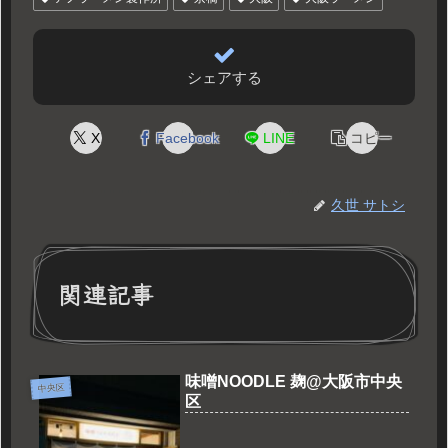
シェアする
X
Facebook
LINE
コピー
久世 サトシ
関連記事
味噌NOODLE 麹@大阪市中央
中央区
区