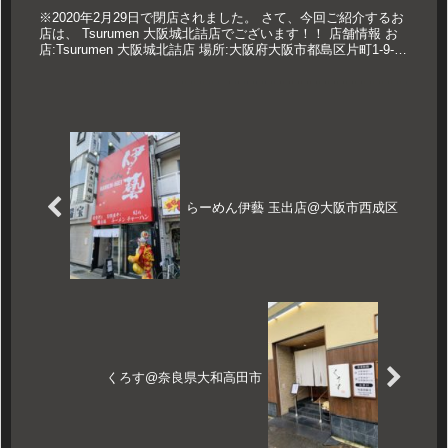
※2020年2月29日で閉店されました。 さて、今回ご紹介するお
店は、 Tsurumen 大阪城北詰店でございます！！ 店舗情報 お
店:Tsurumen 大阪城北詰店 場所:大阪府大阪市都島区片町1-9-34
営業時間:11:00～15:0...
らーめん伊藝 玉出店@大阪市西成区
くろす@奈良県大和高田市