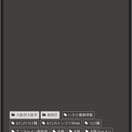
大阪府大阪市
都島区
いろり庵御津葉
かにのつけ麺
かにのトンコツSoup
つけ麺
アノラーメン製作所
京橋
大阪
大阪ラーメン