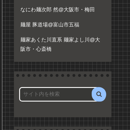
なにわ麺次郎 然@大阪市・梅田
麺屋 豚道場@富山市五福
麺家あくた川直系 麺家よし川@大
阪市・心斎橋