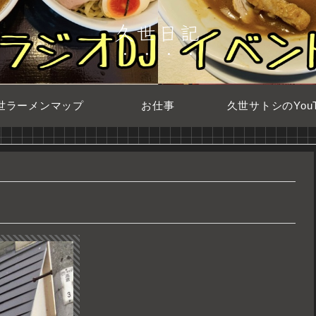
久世日記
世ラーメンマップ
お仕事
久世サトシのYouT