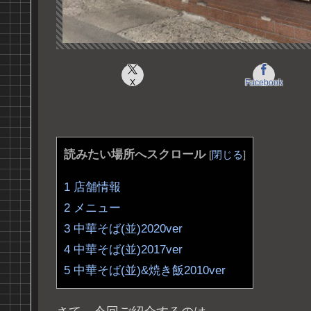
X
Facebook
読みたい場所へスクロール
[
閉じる
]
1
店舗情報
2
メニュー
3
中華そば(並)2020ver
4
中華そば(並)2017ver
5
中華そば(並)&焼き飯2010ver