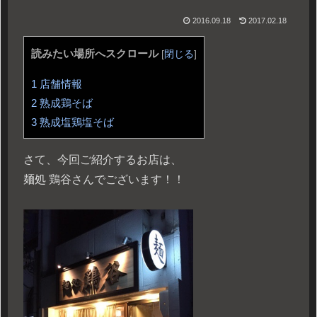
2016.09.18
2017.02.18
読みたい場所へスクロール
[
閉じる
]
1
店舗情報
2
熟成鶏そば
3
熟成塩鶏塩そば
さて、今回ご紹介するお店は、
麺処 鶏谷さんでございます！！