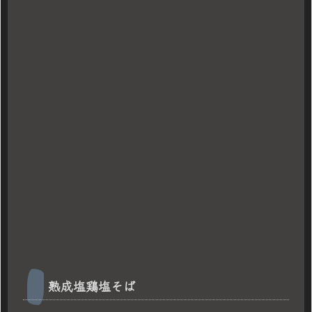
熟成塩鶏塩そば