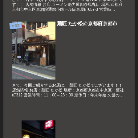
す！！ 店舗情報 お店:ラーメン魁力屋四条烏丸店 場所:京都府
京都市中京区東洞院通錦小路下ル阪東屋町657-3 営業時
間:11:00～24:00 定休日:なし 久世のオススメ 焼き飯...
麺匠 たか松@京都府京都市
京都府
さて、今回ご紹介するお店は、 麺匠 たか松でございます！！
店舗情報 お店：麺匠 たか松 場所：京都府京都市中京区一蓮社
町312 営業時間：11：00～23：00 定休日：年末年始 久世のお
ススメ つけ麺 850円 つけ麺 ※2015年11...