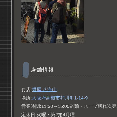
店舗情報
お店:
麺屋 八海山
場所:
大阪府高槻市芥川町1-14-9
営業時間:11:30～15:00※麺・スープ切れ次
定休日:火曜・第2第4月曜