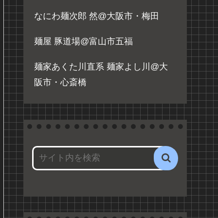
なにわ麺次郎 然@大阪市・梅田
麺屋 豚道場@富山市五福
麺家あくた川直系 麺家よし川@大
阪市・心斎橋