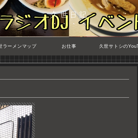
久世日記
世ラーメンマップ
お仕事
久世サトシのYouT