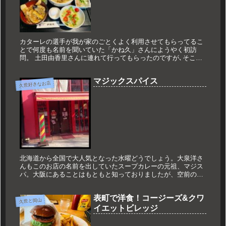
カターレの選手が我が家のごとくよく利用させてもらってるこ
とで何度も名前を聞いていた「かね久」さんにようやく初訪
問。 土田由香里さんに連れて行ってもらったのですが､そこで
姫野選手と遭遇！ 姫野選手はすでに食べ終わっていましたが､
「かね久」さん...
マジックスパイス
久世好きなお店
北海道から全国で大人気となった水曜どうでしょう。大泉洋さ
んもこのお店の名前を出していたスープカレーの元祖、マジス
パ。大阪にあることはもともと知っておりましたが、空前のカ
レーブームのため初めて訪問してきました。なんばと桜川の間
にあるお店。もの...
表町で洋食！コージーズ&クワ
久世と岡山
イエットビレッジ