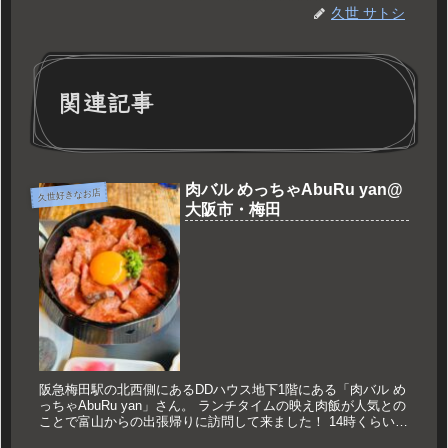
久世 サトシ
関連記事
肉バル めっちゃAbuRu yan@
久世好きなお店
大阪市・梅田
阪急梅田駅の北西側にあるDDハウス地下1階にある「肉バル め
っちゃAbuRu yan」さん。 ランチタイムの映え肉飯が人気との
ことで富山からの出張帰りに訪問して来ました！ 14時くらいに
着いたのですが､人気のため満席！ インスタで見て来店さ...