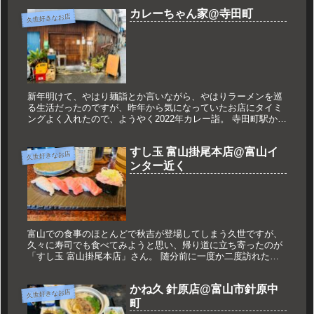
カレーちゃん家@寺田町
久世好きなお店
新年明けて、やはり麺詣とか言いながら、やはりラーメンを巡
る生活だったのですが、昨年から気になっていたお店にタイミ
ングよく入れたので、ようやく2022年カレー詣。 寺田町駅から
東へ徒歩7分ほどのところにある「カレーちゃん家」に初訪問
してきまし...
すし玉 富山掛尾本店@富山イ
久世好きなお店
ンター近く
富山での食事のほとんどで秋吉が登場してしまう久世ですが、
久々に寿司でも食べてみようと思い、帰り道に立ち寄ったのが
「すし玉 富山掛尾本店」さん。 随分前に一度か二度訪れたこ
とがありますが、10年近くぶりの再訪かも知れません。 1985
年、現在...
かね久 針原店@富山市針原中
久世好きなお店
町