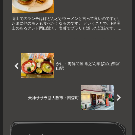
岡山でのランチはほどんどがラーメンと言って良いのですが、
たまに他のモノも食べたくなるのです。 ということで、FM岡
山のあるクレド岡山近く、表町でブラリと巡った記録です。
Cozzy's（コージーズ） まずは『Cozzy's（コージーズ）』...
かに・海鮮問屋 魚どん亭@富山県富
山駅
天神ササラ@大阪市・南森町