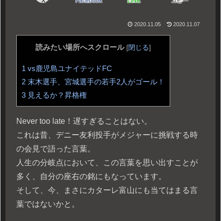
X
Facebook
LINE
コピー
2020.11.05
2020.11.07
読みたい場所へスクロール
[
閉じる
]
1
vs鹿児島ユナイテッドFC
2
末木選手、宮城選手の若手2人がゴール！
3
見えるか？昇格権
Never too late！遅すぎることはない。
これは昔、デニー友利投手がメジャーに挑戦する時
の会見で語った言葉。
人生の分岐点において、この言葉を思い出すことが
多く、自分の座右の銘にもなっています。
そして、今、まさにカターレ富山にも当てはまる言
葉ではないかと。