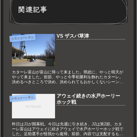
関連記事
VS ザスパ草津
久世カターレ富山
カターレ富山が富山に帰って来ました。県総に、やっと晴天が
やって来ました。前節、やっと今季初勝利を飾れたカターレ。
決めるべきところで決め、決められてもおかしくないシーンを
全力でかきだした。今度こそ良い流れの中でホーム初勝利
を！！そんな中、公式...
アウェイ続きの水戸ホーリー
久世カターレ富山
ホック戦
昨日はJ1が開幕戦。今日は先週に引き続き、J2は第2節。カタ
ーレ富山はアウェイに続きアウェイで水戸ホーリーホック戦で
した。足助選手が怪我から復帰。前節、内容では支配するも同