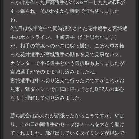
っかけを作った戸高選手がパス&ゴーしたためDFが
引っ張られ、そのわずかな時間で打ち切りました
ね。
2点目は後半途中で同時投入された花井選手と宮城選
手のホットライン。川崎選手（だと思われます）
が、相手の前線へのパスに突っ掛け、こぼれ球を拾
った花井選手が宮城選手の動きを見て見事なパス。
カウンターで平松選手という選択肢もありましたが
宮城選手がそのまま押し込みましたね。
宮城選手は中へ切り込んで行ったのですがこれがお
見事。猛ダッシュで自陣に帰ってきたDF2人の重心
をよく理解して切り込みました。
勝ち試合はみんなが頑張ったからこそですが、やは
り、この日の岡選手のセーブはチームを大きく助け
てくれました。飛び出していくタイミングが絶妙で