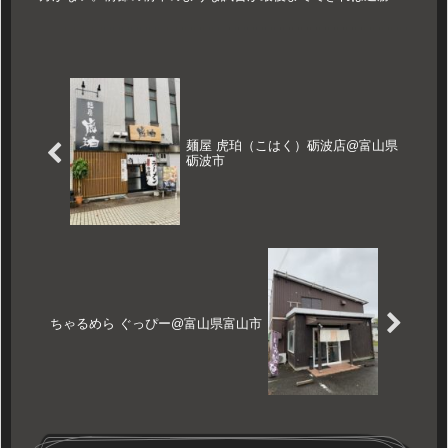
ていくでしょう。カターレはとにかく夏あたりに全く勝てない
状態になり、そこ...
麺屋 虎珀（こはく）砺波店@富山県
砺波市
ちゃるめら ぐっぴー@富山県富山市