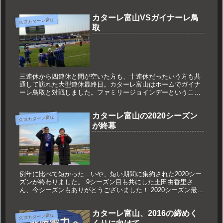
点のまま試合終了でしたので、今回こそは勝利をと挑みまし
た。カターレ富...
カターレ富山VSガイナーレ鳥
久世カターレ富山
取
三連休から四連休と間が空いた方も、十連休だったいう方も共
通して訪れた大型連休最終日。カターレ富山はホームでガイナ
ーレ鳥取と対戦しました。ファミリージョインデーということ
で、家族で参加していただけるイベントが盛りだくさん！！親
子でPKチャレン...
カターレ富山の2020シーズン
久世カターレ富山
が終幕
例年に比べて短かった…いや、短い期間に集約された2020シー
ズンが終わりました。 9シーズン目も共にした土田由香里さ
ん、今シーズンもありがとうございました！ 2020シーズン最終
戦 vs アスルクラロ沼津すでにJ2昇格の可能性は消え、安達
監...
カターレ富山、2016の締めく
久世カターレ富山