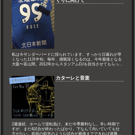
くりに向けて
私は今サンダーバードに揺られています。すっかり日暮れが早
くなった11月中旬。毎年、感慨深くなるのは、今年最後となる
大阪〜富山間。2012年からスタジアムDJを担当させてもらって
5シーズン。「もしかしたら最後のサンダーバードになるのか
も知れな...
カターレと音楽
久世カターレ富山
2週連続、ホームで逆転負け。未だ今季勝利なし。辛い時期で
すが、まだ4試合が終わったばかり。下なんて向いていても仕
方がない。前節の前半のような試合が最後までできれば連勝し