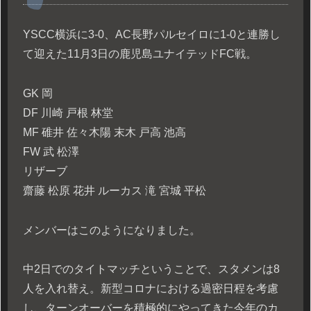
YSCC横浜に3-0、AC長野パルセイロに1-0と連勝し
て迎えた11月3日の鹿児島ユナイテッドFC戦。
GK 岡
DF 川崎 戸根 林堂
MF 碓井 佐々木陽 末木 戸高 池高
FW 武 松澤
リザーブ
齋藤 松原 花井 ルーカス 滝 宮城 平松
メンバーはこのようになりました。
中2日でのタイトマッチということで、スタメンは8
人を入れ替え。新型コロナにおける過密日程を考慮
し、ターンオーバーを積極的にやってきた今年のカ