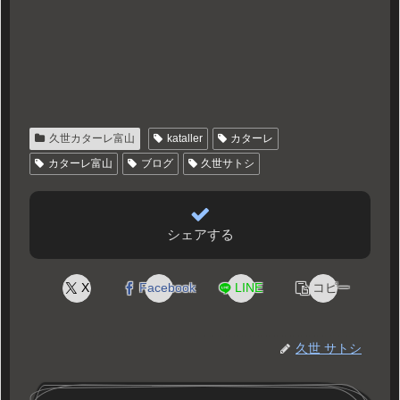
久世カターレ富山
kataller
カターレ
カターレ富山
ブログ
久世サトシ
シェアする
X
Facebook
LINE
コピー
久世 サトシ