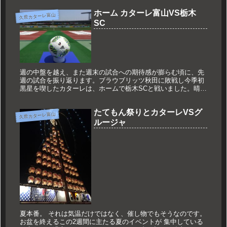
ホーム カターレ富山VS栃木
久世カターレ富山
SC
週の中盤を越え、また週末の試合への期待感が膨らむ頃に、先
週の試合を振り返ります。ブラウブリッツ秋田に敗戦し今季初
黒星を喫したカターレは、ホームで栃木SCと戦いました。晴天
に恵まれた富山県総合運動公園陸上競技場。J2昇格の同期で、
本来ならJ3...
たてもん祭りとカターレVSグ
久世カターレ富山
ルージャ
夏本番。 それは気温だけではなく、催し物でもそうなのです。
お盆を終えるこの2週間に主たる夏のイベントが 集中している