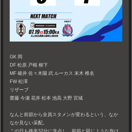
GK 岡
DF 松原 戸根 柳下
MF 碓井 佐々木陽 武 ルーカス 末木 椎名
FW 松澤
リザーブ
齋藤 今瀬 花井 松本 池高 大野 宮城
なんと前節から全員スタメンが変わるという、なか
なか見ない采配。
この日も後半32分に失点し、前節と同じような負け