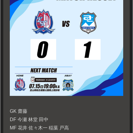
GK 齋藤
DF 今瀬 林堂 田中
MF 花井 佐々木一 稲葉 戸高