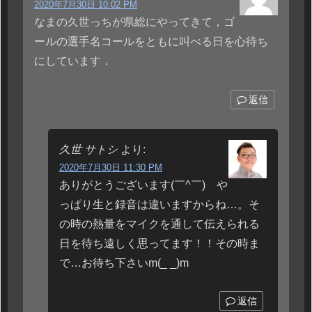
2020年7月30日 10:02 PM
なまの久世っちが県総にやってきて，ゴ
ールの選手名コールをともに叫べる日を心待ち
にしています．
返信
久世 サトシ
より:
2020年7月30日 11:30 PM
ありがとうございます(￣^￣)ゞや
っぱり生と録音は違いますからね…。そ
の時の熱量をマイクを通して伝えられる
日を待ち遠しく思ってます！！その時ま
で…お待ち下さいm(_ _)m
返信