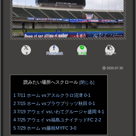
X
Facebook
LINE
コピー
2020.07.30
読みたい場所へスクロール
[
閉じる
]
1
7/11 ホーム vsアスルクラロ沼津 0-1
2
7/15 ホーム vsブラウブリッツ秋田 0-1
3
7/19 アウェイ vsいわてグルージャ盛岡 4-1
4
7/25 アウェイ vs福島ユナイテッドFC 2-2
5
7/29 ホーム vs藤枝MYFC 3-0