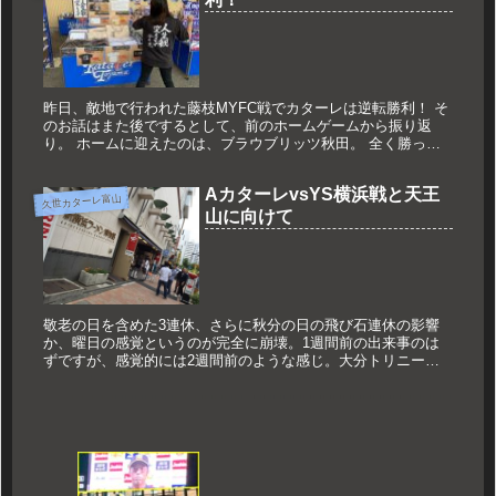
昨日、敵地で行われた藤枝MYFC戦でカターレは逆転勝利！ そ
のお話はまた後でするとして、前のホームゲームから振り返
り。 ホームに迎えたのは、ブラウブリッツ秋田。 全く勝った
記憶のない相性の悪い相手。 それもそのはず、J3に降格した
2015年...
AカターレvsYS横浜戦と天王
久世カターレ富山
山に向けて
敬老の日を含めた3連休、さらに秋分の日の飛び石連休の影響
か、曜日の感覚というのが完全に崩壊。1週間前の出来事のは
ずですが、感覚的には2週間前のような感じ。大分トリニータ
との天王山を前に、先週の試合を振り返ります。2連勝で迎え
た、最下位YS横...