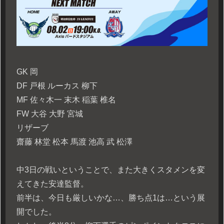
GK 岡
DF 戸根 ルーカス 柳下
MF 佐々木一 末木 稲葉 椎名
FW 大谷 大野 宮城
リザーブ
齋藤 林堂 松本 馬渡 池高 武 松澤
中3日の戦いということで、また大きくスタメンを変
えてきた安達監督。
前半は、今日も厳しいかな…、勝ち点1は…という展
開でした。