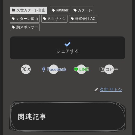
久世カターレ富山
kataller
カターレ
カターレ富山
久世サトシ
株式会社IAC
胸スポンサー
シェアする
X
Facebook
LINE
コピー
久世 サトシ
関連記事