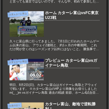
と言っても過言ではないのです。 そんな中、初めて参加したお
祭りがあります。 それが魚津たてもん祭り。 この「たても
ん」と言...
ホーム カターレ富山vsFC東京
久世カターレ富山
U23戦
久々に富山県に行ってきました。 7月1日に行われたホームゲー
ム以来の富山。 アウェイ2連戦と、約1ヶ月の中断期間。 これ
だけ間が空くのはシーズンオフ以外にはないこと。 勝負事です
から、かならず一喜一憂はありますが、 試合がないというのは
本当...
プレビュー カターレ富山vsガ
久世カターレ富山
イナーレ鳥取
明日、8月2日(日)、カターレ富山はガイナーレ鳥取とアウェイ
で戦います。 ※カターレ富山のHPより画像をお借りしました
m(_ _)m vsガイナーレ鳥取 過去の戦績 前節、ホーム4試合目で
ようやくホーム初勝利を挙げましたが3勝2分2敗の6位...
カターレ富山、敵地で逆転勝
久世の日々
利！