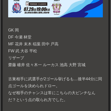
GK 岡
DF 今瀬 林堂
MF 花井 末木 稲葉 田中 戸高
FW 武 大谷 平松
リザーブ
齋藤 碓井 佐々木一 ルーカス 池高 大野 宮城
古巣相手に武選手が2ゴール挙げるも…後半44分に同
点ゴールを決められドロー。
なぜ相手のチャンスは常にこちらの大ピンチなん
だ？という点の取られ方でした。