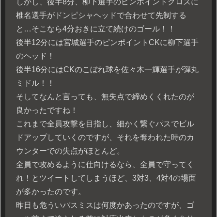
しかし、後半8分、柳下選手のピンポイントクロスに
椎名選手がドンピシャヘッドで合わせて先制する
と…そこなら4分おきに立て続けのゴール！！
後半12分には宮城選手のピンポイントCKに柳下選手
のヘッド！
後半16分にはCKのこぼれ球を佐々木一輝選手が弾丸
ミドル！！
そしてなんと言っても、無失点で締めくくれたのが
良かったですね！
これまで全員攻撃を目指し、細かく繋ぐパスでビル
ドアップしていくのですが、それを奪われた時のカ
ウンターでの失点がほとんど。
全員で攻めるように仕向けるなら、全員で守ってく
れ！とツイートしてしまうほど、3対3、4対4の場面
が多かったのです。
昨日も危ういパスミスは何度かあったのですが、ゴ