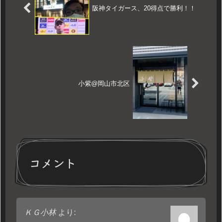
阪神タイガース、20得点で勝利！！
小紫@岡山市北区
コメント
ＫＧ小林
より: