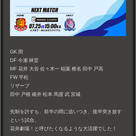
GK 岡
DF 今瀬 林堂
MF 花井 大谷 佐々木一 稲葉 椎名 田中 戸高
FW 平松
リザーブ
田中 戸根 碓井 松本 馬渡 武 宮城
先制を許すも、前半の間に追いつき、後半突き放す
という試合。
花井劇場！と呼びたくなるような大活躍でした！