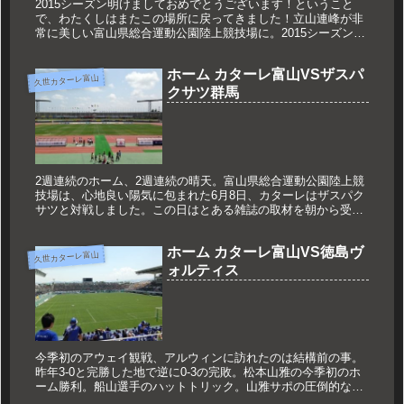
2015シーズン明けましておめでとうございます！ということ
で、わたくしはまたこの場所に戻ってきました！立山連峰が非
常に美しい富山県総合運動公園陸上競技場に。2015シーズンは
残念ながらJ3リーグでの戦い。でも、それはみんなが消化しす
でに新た...
ホーム カターレ富山VSザスパ
久世カターレ富山
クサツ群馬
2週連続のホーム、2週連続の晴天。富山県総合運動公園陸上競
技場は、心地良い陽気に包まれた6月8日、カターレはザスパク
サツと対戦しました。この日はとある雑誌の取材を朝から受
け、気合いもみなぎる1日のスタート。新たな試みをたくさん
しているイベン...
ホーム カターレ富山VS徳島ヴ
久世カターレ富山
ォルティス
今季初のアウェイ観戦、アルウィンに訪れたのは結構前の事。
昨年3-0と完勝した地で逆に0-3の完敗。松本山雅の今季初のホ
ーム勝利。船山選手のハットトリック。山雅サポの圧倒的な一
体感と、専用スタジアムの素晴らしさ。色々なものを見せつけ