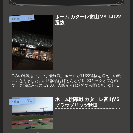
ホーム カターレ富山 VS J-U22
久世カターレ富山
選抜
GWの連戦もいよいよ最終戦。ホームでJ-U22選抜を迎えての戦
いになりました。J3の試合はほとんどが13:00キックオフなの
で、会場に入るのは9:30。大阪からは始発でも間に合わないの
で前日に富山に。4月26日からの2週間で4回目の富山。も...
ホーム開幕戦 カターレ富山VS
久世カターレ富山
ブラウブリッツ秋田