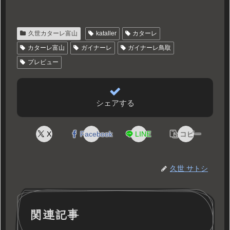
久世カターレ富山
kataller
カターレ
カターレ富山
ガイナーレ
ガイナーレ鳥取
プレビュー
シェアする
X
Facebook
LINE
コピー
久世 サトシ
関連記事