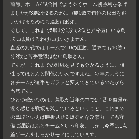
前節、ホーム4試合目でようやくホーム初勝利を挙げ
ましたが3勝2分2敗の6位。7勝0敗で首位の秋田を追
いかけるためにも連勝は必須。
そして、これまで5勝1分1敗で2位と昇格圏にいる鳥
取には負けるわけにはいきません。
直近の対戦ではホームで5-0の圧勝。通算でも10勝5
分2敗と苦手意識はない鳥取さん。
ですが、これまでの対戦を見ても分かるように、相
性ってほとんど関係ないんですよね。毎年のように
各チームが選手をガラッと変えてきているのだから
当然です。
ひとつ確かなのは、鳥取が近年の中では1番J2復帰が
近く感じる戦績を残しているということ。これまで
の鳥取といえば時折見せる爆発的な攻撃力、でも守
備に課題はあるチームという印象。しかし今季は1点
差ゲームをしっかりモノにしています。