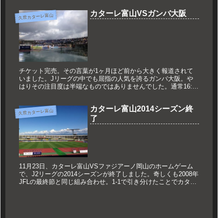
られた試合...
カターレ富山VSガンバ大阪
久世カターレ富山
チケット完売。その言葉が1ヶ月ほど前から大きく報道されて
いました。Jリーグの中でも屈指の人気を誇るガンバ大阪。や
はりその注目度は半端なものではありませんでした。通常16:00
キックオフの先行入場は13:45ですが13:00に前倒し。歴代入
場...
カターレ富山2014シーズン終
久世カターレ富山
了
11月23日、カターレ富山VSファジアーノ岡山のホームゲーム
で、J2リーグの2014シーズンが終了しました。奇しくも2008年
JFLの最終節と同じ組み合わせ。1-1で引き分けたことでカター
レは3位フィニッシュ、ファジアーノさんは4位でフィニ...