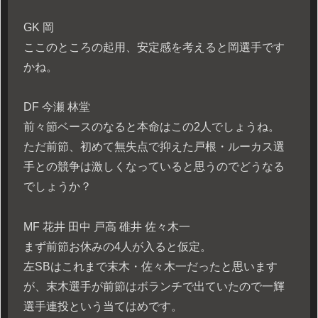
GK 岡
ここのところの起用、安定感を考えると岡選手です
かね。
DF 今瀬 林堂
前々節ベースのなると本命はこの2人でしょうね。
ただ前節、初めて無失点で抑えた戸根・ルーカス選
手との競争は激しくなっていると思うのでどうなる
でしょうか？
MF 花井 田中 戸高 碓井 佐々木一
まず前節お休みの4人が入ると仮定。
左SBはこれまで末木・佐々木一だったと思います
が、末木選手が前節はボランチで出ていたので一輝
選手連投という当てはめです。