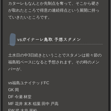
カターレもなんとか先制点を奪って、そこから硬さ
が取れたところで得意の連続得点という展開に持っ
ていきたいところです。
vsガイナーレ鳥取 予想スタメン
土水日の中3日続きということでスタメンは前々節の
福島戦ベースになると予想されます。その時のメン
バーが、
vs福島ユナイテッドFC
GK 岡
DF 今瀬 林堂
MF 花井 末木 稲葉 田中 戸高
FW 武 大谷 平松