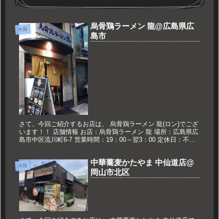
烏骨鶏ラーメン 龍@広島県広
中国
島市
さて、今回ご紹介するお店は、 烏骨鶏ラーメン 龍(ロン)でござ
います！！ 店舗情報 お店：烏骨鶏ラーメン 龍 場所：広島県広
島市中区流川町6-7 営業時間：19：00～翌3：00 定休日：不明
久世のおススメ 烏骨鶏醤油ラーメン 650円 ...
中華蕎麦かたやま 中仙道店@
中国
岡山市北区