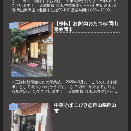
さて、今回ご紹介するお店は、 中華蕎麦かたやま 中仙道店で
ございます！！ 店舗情報 お店:中華蕎麦かたやま 中仙道店 場
所:岡山県岡山市北区中仙道55-107 営業時間:11:00～15:00
18:00〜22:00 ※L.O.は30分前 ...
【移転】お多津(おたつ)@岡山
中国
県笠岡市
※三洋旅館閉館のため閉業後、 2020年3月に「こうのしまお多
津」として復活されたそうです。 さて今回ご紹介するお店は、
お多津(おたつ)でございます！！ 店舗情報 お店:お多津(おたつ)
場所:岡山県笠岡市中央町20-4 営業時間:11:...
中華そば こびき@岡山県岡山
中国
市