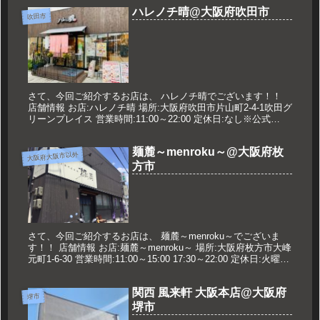
ハレノチ晴@大阪府吹田市
吹田市
さて、今回ご紹介するお店は、 ハレノチ晴でございます！！
店舗情報 お店:ハレノチ晴 場所:大阪府吹田市片山町2-4-1吹田グ
リーンプレイス 営業時間:11:00～22:00 定休日:なし※公式
Twitterで確認 久世のオススメ 濃熟鶏し...
麺麓～menroku～@大阪府枚
大阪府大阪市以外
方市
さて、今回ご紹介するお店は、 麺麓～menroku～でございま
す！！ 店舗情報 お店:麺麓～menroku～ 場所:大阪府枚方市大峰
元町1-6-30 営業時間:11:00～15:00 17:30～22:00 定休日:火曜日
※第2・4月曜は昼...
関西 風来軒 大阪本店@大阪府
堺市
堺市