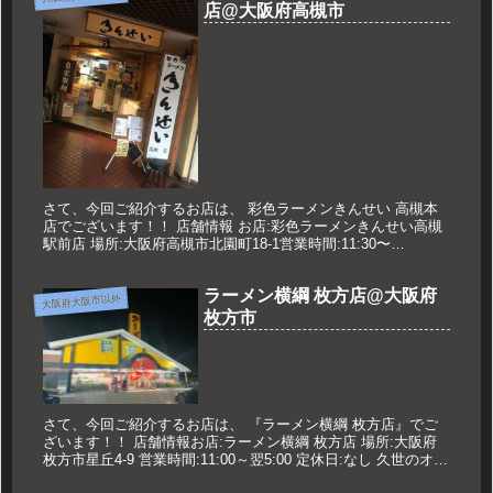
店@大阪府高槻市
さて、今回ご紹介するお店は、 彩色ラーメンきんせい 高槻本
店でございます！！ 店舗情報 お店:彩色ラーメンきんせい高槻
駅前店 場所:大阪府高槻市北園町18-1営業時間:11:30〜
24:00※L.O23:30 定休日:無休 久世のオススメ ...
ラーメン横綱 枚方店@大阪府
大阪府大阪市以外
枚方市
さて、今回ご紹介するお店は、 『ラーメン横綱 枚方店』でご
ざいます！！ 店舗情報お店:ラーメン横綱 枚方店 場所:大阪府
枚方市星丘4-9 営業時間:11:00～翌5:00 定休日:なし 久世のオス
スメ ラーメン並 690円 鉄板チャーハンセ...