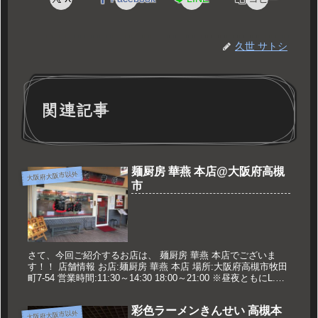
久世 サトシ
関連記事
麺厨房 華燕 本店@大阪府高槻
大阪府大阪市以外
市
さて、今回ご紹介するお店は、 麺厨房 華燕 本店でございま
す！！ 店舗情報 お店:麺厨房 華燕 本店 場所:大阪府高槻市牧田
町7-54 営業時間:11:30～14:30 18:00～21:00 ※昼夜ともにL.O
は30分前 定休日:月・火 ...
彩色ラーメンきんせい 高槻本
大阪府大阪市以外