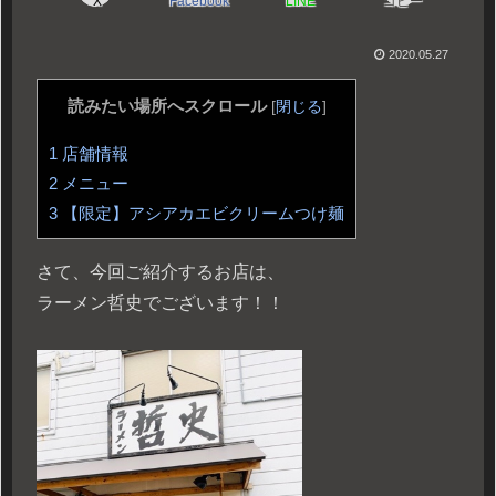
X
Facebook
LINE
コピー
2020.05.27
読みたい場所へスクロール
[
閉じる
]
1
店舗情報
2
メニュー
3
【限定】アシアカエビクリームつけ麺
さて、今回ご紹介するお店は、
ラーメン哲史でございます！！