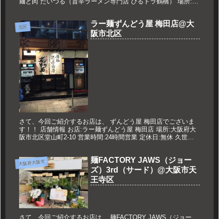
麺と肉 だいつる（旨辛ラーメン専門店 ひるドラ鶴橋） 場所:大
阪府大阪市天王寺区舟橋町18-3 営業時間:11:00～22...
ラー麺ずんどう屋 梅田店@大
北区
阪市北区
さて、今回ご紹介するお店は、 ずんどう屋 梅田店でございま
す！！ 店舗情報 お店:ラー麺ずんどう屋 梅田店 場所:大阪府大
阪市北区堂山町2-10 営業時間:24時間営業 定休日:無休 久世の
おすすめ 元味らーめん 750円 ハーフチャーハン...
麺FACTORY JAWS（ジョー
大阪府大阪市
ズ）3rd（サード）@大阪市天
王寺区
さて、今回ご紹介するお店は、 麺FACTORY JAWS（ジョー