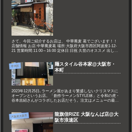
さて、今回ご紹介するお店は、 中華蕎麦 葛でございます！！
店舗情報 お店:中華蕎麦葛 場所:大阪府大阪市西区阿波座1-12-
21 営業時間:11:00～16:00 定休日:日祝 久世のオススメ 出し蕎
麦 550円 あわい蕎麦 630円 【...
麺スタイル谷本家@大阪市・
中央区
本町
2023年12月25日､ラーメン屋があまり繁盛しないクリスマスに
オープンというお店。「創作ラーメンSTYLE林」と令和の虎・
谷本吉紹さんがコラボしたお店だそう。注文はメニューの最初
に書かれていた『鶏の貝塩 焼帆立と赤玉子』を
龍旗信RIZE 大阪なんば店@大
大阪府大阪市
阪市浪速区