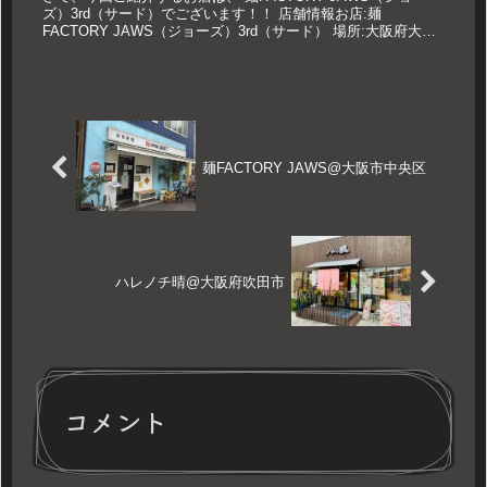
ズ）3rd（サード）でございます！！ 店舗情報お店:麺
FACTORY JAWS（ジョーズ）3rd（サード） 場所:大阪府大阪
市天王寺区玉造元町3-2 営業時間:11:00〜15...
麺FACTORY JAWS@大阪市中央区
ハレノチ晴@大阪府吹田市
コメント