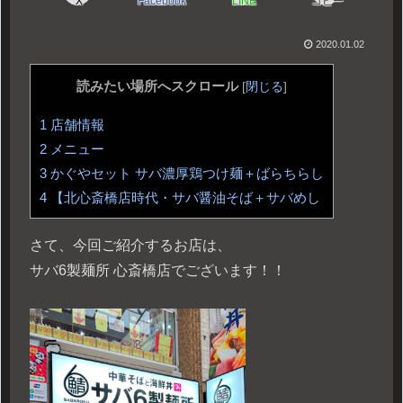
X
Facebook
LINE
コピー
2020.01.02
読みたい場所へスクロール
[
閉じる
]
1
店舗情報
2
メニュー
3
かぐやセット サバ濃厚鶏つけ麺＋ばらちらし
4
【北心斎橋店時代・サバ醤油そば＋サバめし
さて、今回ご紹介するお店は、
サバ6製麺所 心斎橋店でございます！！