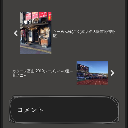
らーめん極(ごく)本店＠大阪市阿倍野
区
カターレ富山 2019シーズンへの道～
其ノニ～
コメント