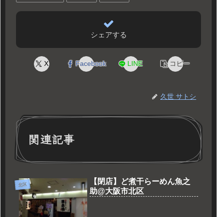
シェアする
X
Facebook
LINE
コピー
久世 サトシ
関連記事
【閉店】ど煮干らーめん魚之
北区
助@大阪市北区