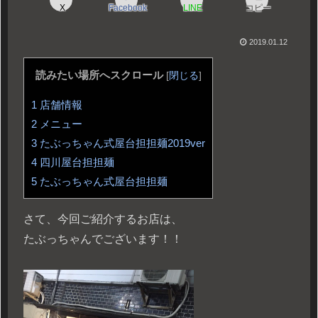
X
Facebook
LINE
コピー
2019.01.12
読みたい場所へスクロール
[
閉じる
]
1
店舗情報
2
メニュー
3
たぶっちゃん式屋台担担麺2019ver
4
四川屋台担担麺
5
たぶっちゃん式屋台担担麺
さて、今回ご紹介するお店は、
たぶっちゃんでございます！！