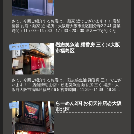
さて、今回ご紹介するお店は、 麺家 近でございます！！ 店舗
情報 お店：麺家 近 場所：大阪府大阪市北区国分寺2-2-41 営業
時間：11：00～14：30 17：30～20：30 ※スープがなくなり
次第終了 定休日：水曜日 久世のおススメ...
烈志笑魚油 麺香房 三く@大阪
大阪府大阪市
市福島区
さて、今回ご紹介するお店は、 烈志笑魚油 麺香房 三く でござ
います！！ 店舗情報 お店：烈志笑魚油 麺香房 三く 場所：大
阪府大阪市福島区福島2-6-5 営業時間：11:39～14:39 18:39～
23:39※材料なくなり次第終了 定休...
らーめん2国 お初天神店@大阪
北区
市北区