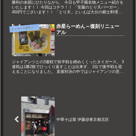
勝利の余韻にひたりながら、 今日も甲子園名物メニュー紹介を
いたします！！ 今回はコチラ！！ 「安藤のとり天バーガー」
450円でございます！！ 「とり天」といえば大分の郷土料理で
ございますね～！！ 一人旅で大分を訪れたときに、 有名な料
理とい...
赤星らーめん～復刻リニュー
タ
イガース選手メニュー
アル
ジャイアンツとの3連戦で前半戦を締めくくったタイガース。 3
連戦は1勝2敗でひっくり返すことは出来ず、 2位で後半戦を迎
えることになりました。 直接対決の中ではジャイアンツの意地
を見せられた気がします。 特に第2戦の7回の表は怖かったです
ね...
中華そば屋 伊藤@東京都北区