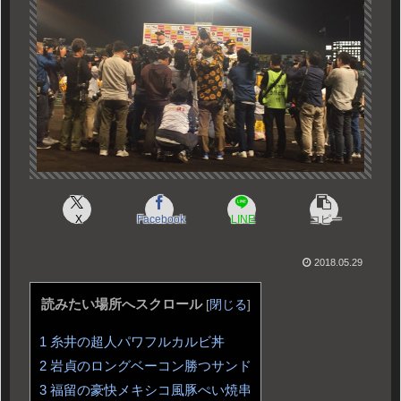
X
Facebook
LINE
コピー
2018.05.29
読みたい場所へスクロール
[
閉じる
]
1
糸井の超人パワフルカルビ丼
2
岩貞のロングベーコン勝つサンド
3
福留の豪快メキシコ風豚ぺい焼串