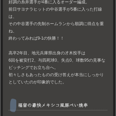
好調の糸井選手が4番に入るオーダー編成。
前日サヨナラヒットの中谷選手が5番に入った打線
は、
その中谷選手の先制ホームランから順調に得点を重
ね、
終わってみれば9-1の快勝！！
高卒2年目、地元兵庫県出身の才木投手は
6回を被安打2、与四死球0、失点0、球数95の見事な
ピッチングでお立ち台へ。
初々しさもあったものの受け答えが本当にしっかり
としていたのが印象的でした。
福留の豪快メキシコ風豚ぺい焼串