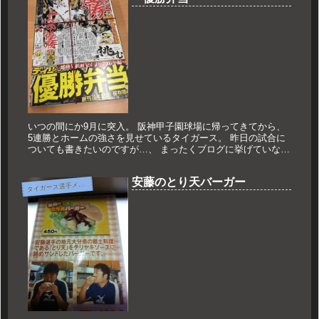
いつの間にか9月に突入。 阪神甲子園球場に帰ってきてから、
5連勝とホームの強さを見せているタイガース。 昨日の試合に
ついても書きたいのですが…、 まったくブログに挙げていなか
った写真が たくさんあったので、まずは振り返りから。 今年
も7月...
安藤のとり天バーガー
タ
イガース選手メニュー