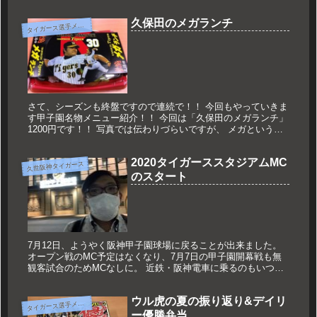
子園。 試合前のイベントMCを一緒に担当したのは、 タイガー
スガール...
久保田のメガランチ
タ
イガース選手メニュー
さて、シーズンも終盤ですので連続で！！ 今回もやっていきま
す甲子園名物メニュー紹介！！ 今回は「久保田のメガランチ」
1200円です！！ 写真では伝わりづらいですが、 メガというだ
けあってかなり大きいです！！ ランチと付いているのでデーゲ
ーム...
2020タイガーススタジアムMC
久世阪神タイガース
のスタート
7月12日、ようやく阪神甲子園球場に戻ることが出来ました。
オープン戦のMC予定はなくなり、7月7日の甲子園開幕戦も無
観客試合のためMCなしに。 近鉄・阪神電車に乗るのもいつ以
来かな？と手帳を見ると、昨年9月24日、阪神vs巨人以来。 昨
年...
ウル虎の夏の振り返り&デイリ
タ
イガース選手メニュー
ー優勝弁当