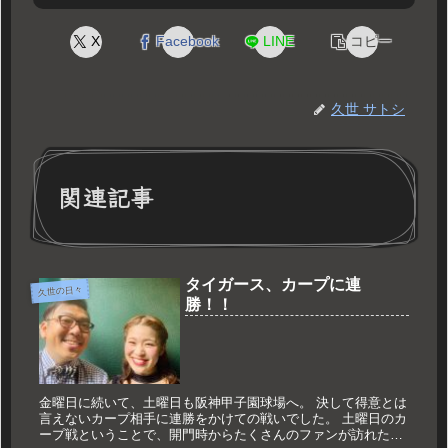
X
Facebook
LINE
コピー
久世 サトシ
関連記事
タイガース、カープに連
久世の日々
勝！！
金曜日に続いて、土曜日も阪神甲子園球場へ。 決して得意とは
言えないカープ相手に連勝をかけての戦いでした。 土曜日のカ
ープ戦ということで、開門時からたくさんのファンが訪れた甲