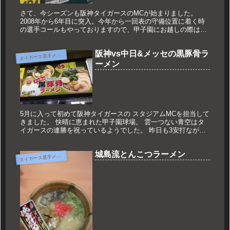
さて、今シーズンも阪神タイガースのMCが始まりました。
2008年から6年目に突入。今年から一回表の守備位置に着く時
の選手コールもやっておりますので、甲子園にお越しの際はよ
ろしくお願いします。昨日は、ヤクルトと甲子園での三連戦初
戦。つば九郎も...
阪神vs中日&メッセの黒豚骨ラ
タ
イガース選手メニュー
ーメン
5月に入って初めて阪神タイガースの スタジアムMCを担当して
きました。 快晴に恵まれた甲子園球場。 雲一つない青空はタ
イガースの連勝を祝っているようでした。 昨日も3安打ながら
2-1と接戦を制したタイガースは、 今シーズン3度目の4連勝で
貯...
城島流とんこつラーメン
タ
イガース選手メニュー