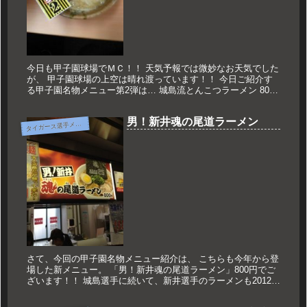
今日も甲子園球場でＭＣ！！ 天気予報では微妙なお天気でした
が、 甲子園球場の上空は晴れ渡っています！！ 今日ご紹介す
る甲子園名物メニュー第2弾は… 城島流とんこつラーメン 800
円！！！ 今年からタイガースに加わった城島選手。 もちろん
この...
男！新井魂の尾道ラーメン
タ
イガース選手メニュー
さて、今回の甲子園名物メニュー紹介は、 こちらも今年から登
場した新メニュー。 「男！新井魂の尾道ラーメン」800円でご
ざいます！！ 城島選手に続いて、新井選手のラーメンも2012年
に登場！！ 持ち帰りで運んでいる間に海苔にスープが吸い込ま
れ...