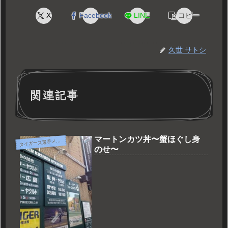
X
Facebook
LINE
コピー
久世 サトシ
関連記事
マートンカツ丼〜蟹ほぐし身
タ
イガース選手メニュー
のせ〜