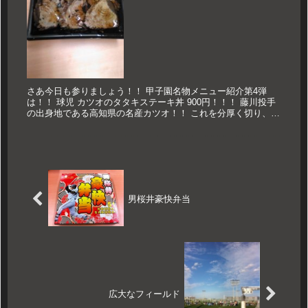
さあ今日も参りましょう！！ 甲子園名物メニュー紹介第4弾
は！！ 球児 カツオのタタキステーキ丼 900円！！！ 藤川投手
の出身地である高知県の名産カツオ！！ これを分厚く切り、香
ばしくたたきにし、 しそふりかけ、ちりめんがまぶされたご飯
の上...
男桜井豪快弁当
広大なフィールド