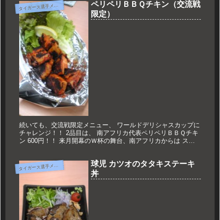
ペリペリＢＢＱチキン（交流戦
タ
イガース選手メニュー
限定）
続いても、交流戦限定メニュー、 ワールドデリシャスカップに
チャレンジ！！ 2品目は、 南アフリカ代表ペリペリＢＢＱチキ
ン 600円！！ 来月開幕のＷ杯の舞台、南アフリカからは スパ
イシーな一品！！！ かなり辛いです！！！ でもチキンのジュ
ー...
球児 カツオのタタキステーキ
タ
イガース選手メニュー
丼