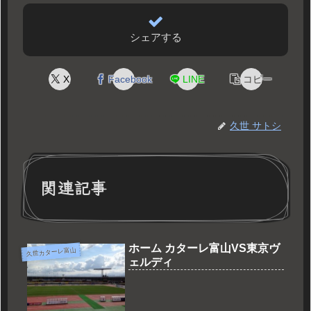
シェアする
X
Facebook
LINE
コピー
久世 サトシ
関連記事
ホーム カターレ富山VS東京ヴ
久世カターレ富山
ェルディ