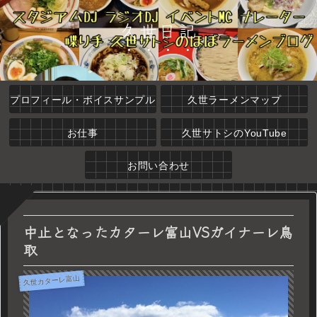
久世日記
プロフィール・ボイスサンプル
久世ラーメンマップ
お仕事
久世サトシのYouTube
お問い合わせ
中止となったカターレ富山VSガイナーレ鳥
取
久世カターレ富山