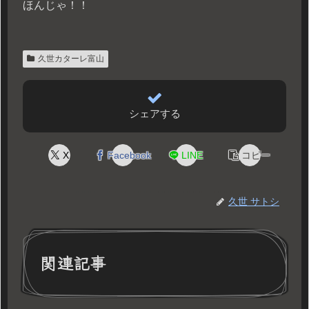
ほんじゃ！！
久世カターレ富山
シェアする
X
Facebook
LINE
コピー
久世 サトシ
関連記事