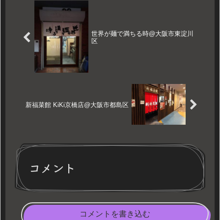
世界が麺で満ちる時@大阪市東淀川
区
新福菜館 KiKi京橋店@大阪市都島区
コメント
コメントを書き込む