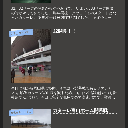
J1、J2リーグの開幕からやや遅れて、 いよいよJ3リーグ開幕
の時がやってきました。 昨年同様、アウェイでのスタートとな
ったカターレ。 対戦相手はFC東京U-23でした。 まず今シーズ
ンから変わったこと。 それはJ3のアウェイ戦をテキスト速...
J2開幕！！
久世カターレ富山
今日は朝から岡山県に移動。それはJ2開幕戦であるファジアー
ノ岡山VSカターレ富山戦を観るため。岡山への移動はいつも新
幹線なんだけど、今日は完全な私用なので高速バスで。難波～
岡山で往復5600円！！予想以上に安い！！現在、満席の復路の
バス中で...
カターレ富山ホーム開幕戦
久世カターレ富山