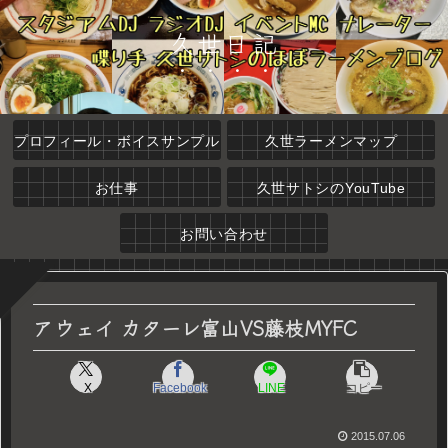
久世日記
プロフィール・ボイスサンプル
久世ラーメンマップ
お仕事
久世サトシのYouTube
お問い合わせ
アウェイ カターレ富山VS藤枝MYFC
X
Facebook
LINE
コピー
2015.07.06