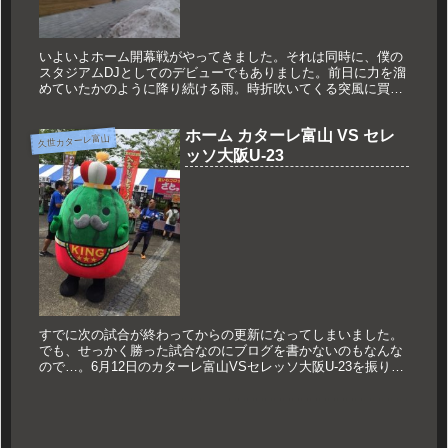
いよいよホーム開幕戦がやってきました。それは同時に、僕の
スタジアムDJとしてのデビューでもありました。前日に力を溜
めていたかのように降り続ける雨。時折吹いてくる突風に買っ
たばかりのビニール傘が一撃でやられました。先月から雪解け
は進んだ富山に...
ホーム カターレ富山 VS セレ
久世カターレ富山
ッソ大阪U-23
すでに次の試合が終わってからの更新になってしまいました。
でも、せっかく勝った試合なのにブログを書かないのもなんな
ので…。6月12日のカターレ富山VSセレッソ大阪U-23を振り返
ります。この日は年に1度のT-1グランプリが開催。富山から美
味し...