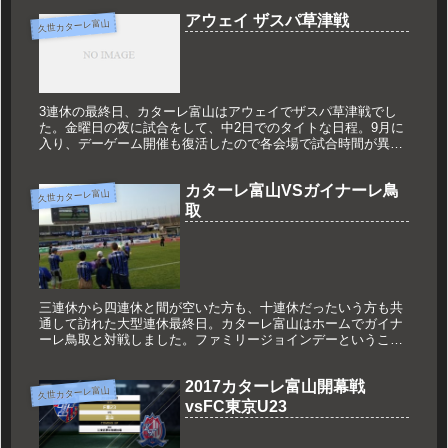
アウェイ ザスパ草津戦
久世カターレ富山
3連休の最終日、カターレ富山はアウェイでザスパ草津戦でし
た。金曜日の夜に試合をして、中2日でのタイトな日程。9月に
入り、デーゲーム開催も復活したので各会場で試合時間が異な
りました。昼開催のゲームはより一層の休息の少なさ、気温と
の戦いを強いら...
カターレ富山VSガイナーレ鳥
久世カターレ富山
取
三連休から四連休と間が空いた方も、十連休だったいう方も共
通して訪れた大型連休最終日。カターレ富山はホームでガイナ
ーレ鳥取と対戦しました。ファミリージョインデーということ
で、家族で参加していただけるイベントが盛りだくさん！！親
子でPKチャレン...
2017カターレ富山開幕戦
久世カターレ富山
vsFC東京U23