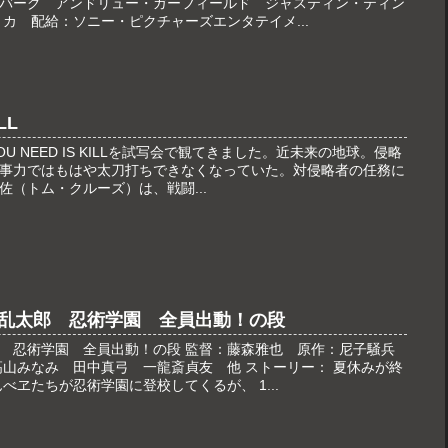
バーグ アンドリュー・ガーフィールド ジャスティン・ティン
カ 配給：ソニー・ピクチャーズエンタテイメ...
LL
OU NEED IS KILLを試写会で観てきました。近未来の地球。侵略
事力ではもはや太刀打ちできなくなっていた。対侵略者の任務に
（トム・クルーズ）は、戦闘...
乱太郎 忍術学園 全員出動！の段
 忍術学園 全員出動！の段 監督：藤森雅也 原作：尼子騒兵
高山みなみ 田中真弓 一龍斎貞友 他 ストーリー： 夏休みが終
べヱたちが忍術学園に登校してくるが、 1...