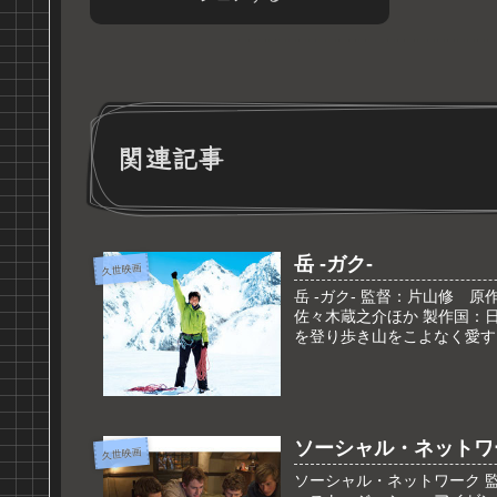
関連記事
岳 -ガク-
久世映画
岳 -ガク- 監督：片山修
佐々木蔵之介ほか 製作国：日
を登り歩き山をこよなく愛する
ソーシャル・ネットワ
久世映画
ソーシャル・ネットワーク 