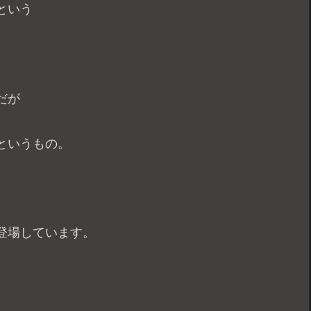
という
だが
というもの。
登場しています。