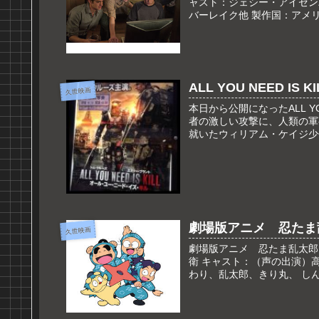
ャスト：ジェシー・アイゼン
バーレイク他 製作国：アメリ
ALL YOU NEED IS KI
久世映画
本日から公開になったALL Y
者の激しい攻撃に、人類の軍
就いたウィリアム・ケイジ少佐
劇場版アニメ 忍たま
久世映画
劇場版アニメ 忍たま乱太郎
衛 キャスト：（声の出演）
わり、乱太郎、きり丸、 しん