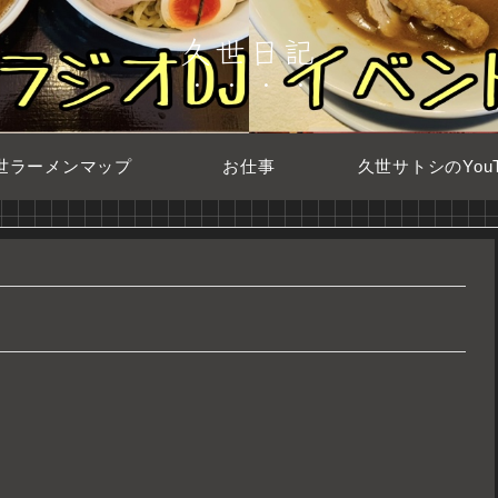
久世日記
世ラーメンマップ
お仕事
久世サトシのYouT