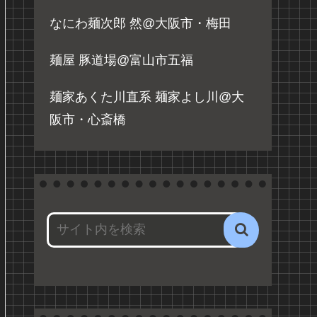
なにわ麺次郎 然@大阪市・梅田
麺屋 豚道場@富山市五福
麺家あくた川直系 麺家よし川@大
阪市・心斎橋