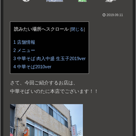
X
Facebook
LINE
コピー
2019.09.11
読みたい場所へスクロール
[
閉じる
]
1
店舗情報
2
メニュー
3
中華そば 肉入中盛 生玉子2019ver
4
中華そば2010ver
さて、今回ご紹介するお店は、
中華そば いのたに本店でございます！！