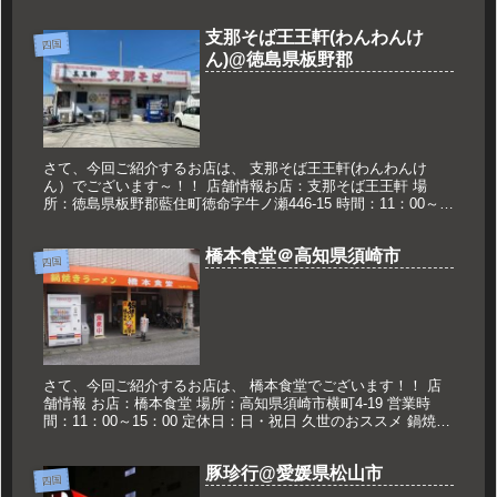
支那そば王王軒(わんわんけ
四国
ん)@徳島県板野郡
さて、今回ご紹介するお店は、 支那そば王王軒(わんわんけ
ん）でございます～！！ 店舗情報お店：支那そば王王軒 場
所：徳島県板野郡藍住町徳命字牛ノ瀬446-15 時間：11：00～
20：00(売切れ次第終了) 定休日：木曜日 久世のおススメ ...
橋本食堂＠高知県須崎市
四国
さて、今回ご紹介するお店は、 橋本食堂でございます！！ 店
舗情報 お店：橋本食堂 場所：高知県須崎市横町4-19 営業時
間：11：00～15：00 定休日：日・祝日 久世のおススメ 鍋焼き
ラーメン大 660円 ごはん中 220円 鍋焼きラー...
豚珍行@愛媛県松山市
四国