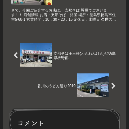
さて、今回ご紹介するお店は、 支那そば 巽屋でございま
す！！ 店舗情報 お店：支那そば 巽屋 場所：徳島県徳島市住
吉5-68-1 営業時間：10：30～20：15 定休日：水曜日 久世のお
ススメ 支那そば 肉玉入り小 700円 支那そば 肉...
支那そば王王軒(わんわんけん)@徳島
県板野郡
香川のうどん巡り2019
コメント