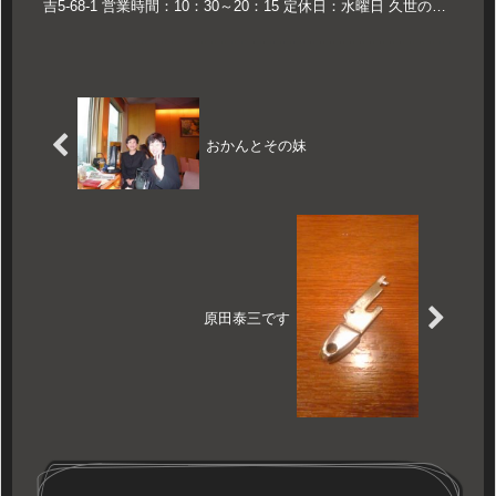
吉5-68-1 営業時間：10：30～20：15 定休日：水曜日 久世のお
ススメ 支那そば 肉玉入り小 700円 支那そば 肉...
おかんとその妹
原田泰三です