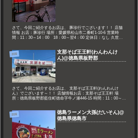
さて、今回ご紹介するお店は、 豚珍行でございます！！ 店舗
情報 お店：豚珍行 場所：愛媛県松山市二番町1-10-6 営業時
間：11：30～14：00 18：00～翌4：00 定休日：なし 久世の
おススメ 中華そば 650円 中華そば 松山で...
支那そば王王軒(わんわんけ
四国
ん)@徳島県板野郡
さて、今回ご紹介するお店は、 支那そば王王軒(わんわんけ
ん）でございます～！！ 店舗情報お店：支那そば王王軒 場
所：徳島県板野郡藍住町徳命字牛ノ瀬446-15 時間：11：00～
20：00(売切れ次第終了) 定休日：木曜日 久世のおススメ ...
徳島ラーメン大孫(だいそん)@
四国
徳島県徳島市