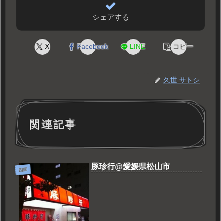
シェアする
X
Facebook
LINE
コピー
久世 サトシ
関連記事
豚珍行@愛媛県松山市
四国