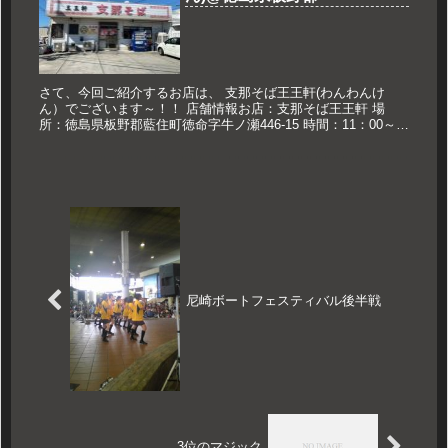
さて、今回ご紹介するお店は、 支那そば王王軒(わんわんけ
ん）でございます～！！ 店舗情報お店：支那そば王王軒 場
所：徳島県板野郡藍住町徳命字牛ノ瀬446-15 時間：11：00～
20：00(売切れ次第終了) 定休日：木曜日 久世のおススメ ...
尼崎ボートフェスティバル後半戦
3位のマジック