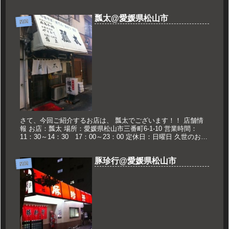
休日：なし 久世のおススメ 肉入 700円 肉...
瓢太@愛媛県松山市
四国
さて、今回ご紹介するお店は、 瓢太でございます！！ 店舗情
報 お店：瓢太 場所：愛媛県松山市三番町6-1-10 営業時間：
11：30～14：30 17：00～23：00 定休日：日曜日 久世のおス
スメ 中華そば大盛り 800円 中華そば大盛...
豚珍行@愛媛県松山市
四国