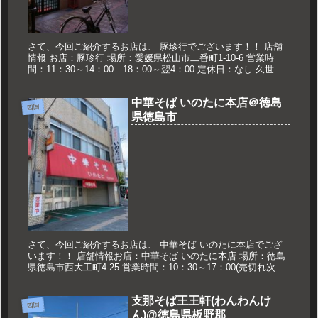
さて、今回ご紹介するお店は、 豚珍行でございます！！ 店舗
情報 お店：豚珍行 場所：愛媛県松山市二番町1-10-6 営業時
間：11：30～14：00 18：00～翌4：00 定休日：なし 久世の
おススメ 中華そば 650円 中華そば 松山で...
中華そば いのたに本店＠徳島
四国
県徳島市
さて、今回ご紹介するお店は、 中華そば いのたに本店でござ
います！！ 店舗情報お店：中華そば いのたに本店 場所：徳島
県徳島市西大工町4-25 営業時間：10：30～17：00(売切れ次第
終了) 定休日：月曜日※祝日の場合は翌日 久世のおス...
支那そば王王軒(わんわんけ
四国
ん)@徳島県板野郡