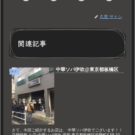
久世 サトシ
関連記事
中華ソバ伊吹@東京都板橋区
東京
さて、今回ご紹介するお店は、 中華ソバ伊吹でございます！！
店舗情報 お店:中華ソバ伊吹 場所:東京都板橋区前野町4-58-10