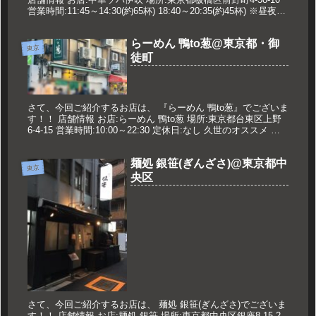
営業時間:11:45～14:30(約65杯) 18:40～20:35(約45杯) ※昼夜と
もスープ無くなり次第...
らーめん 鴨to葱@東京都・御
東京
徒町
さて、今回ご紹介するお店は、 『らーめん 鴨to葱』でございま
す！！ 店舗情報 お店:らーめん 鴨to葱 場所:東京都台東区上野
6-4-15 営業時間:10:00～22:30 定休日:なし 久世のオススメ 鴨
らーめん 980円 鴨親子丼（小...
麺処 銀笹(ぎんざさ)@東京都中
東京
央区
さて、今回ご紹介するお店は、 麺処 銀笹(ぎんざさ)でございま
す！！ 店舗情報 お店:麺処 銀笹 場所:東京都中央区銀座8-15-2