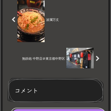
波瀾万丈
無鉄砲 中野店＠東京都中野区
コメント