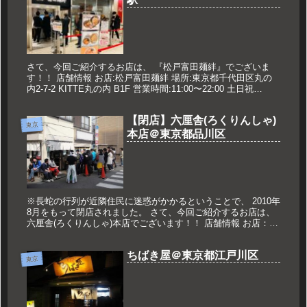
さて、今回ご紹介するお店は、 『松戸富田麺絆』でございま
す！！ 店舗情報 お店:松戸富田麺絆 場所:東京都千代田区丸の
内2-7-2 KITTE丸の内 B1F 営業時間:11:00〜22:00 土日祝
11:00〜21:00 定休日:なし 久...
【閉店】六厘舎(ろくりんしゃ)
東京
本店＠東京都品川区
※長蛇の行列が近隣住民に迷惑がかかるということで、 2010年
8月をもって閉店されました。 さて、今回ご紹介するお店は、
六厘舎(ろくりんしゃ)本店でございます！！ 店舗情報 お店：六
厘舎(ろくりんしゃ)本店 場所：東京都品川区大崎3-14...
ちばき屋＠東京都江戸川区
東京