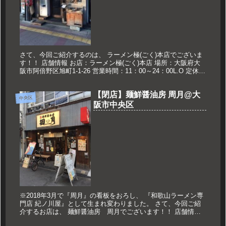
さて、今回ご紹介するのは、 ラーメン極(ごく)本店でございま
す！！ 店舗情報 お店：ラーメン極(ごく)本店 場所：大阪府大
阪市阿倍野区旭町1-1-26 営業時間：11：00～24：00L.O 定休
日：なし 久世のおススメ チャーライ定食 8...
【閉店】麺鮮醤油房 周月@大
中央区
阪市中央区
※2018年3月で『周月』の看板をおろし、 『和歌山ラーメン専
門店 紀ノ川屋』として生まれ変わりました。 さて、今回ご紹
介するお店は、 麺鮮醤油房 周月でございます！！ 店舗情報
お店：麺鮮醤油房 周月 場所：大阪府大阪市中央区日本橋2-