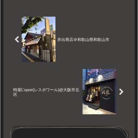
1...
井出商店＠和歌山県和歌山市
時屋L’spoir(レスポワール)@大阪市北
区