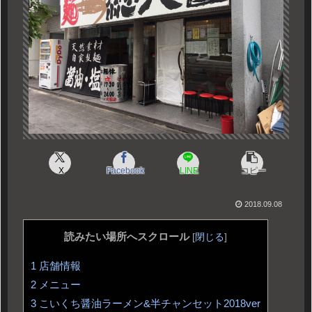
X
Facebook
LINE
コピー
2018.09.08
読みたい場所へスクロール
[
閉じる
]
1
店舗情報
2
メニュー
3
こいくち醤油ラーメン&半チャンセット2018ver