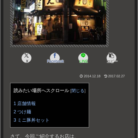
X
Facebook
LINE
コピー
2014.12.18
2017.02.27
読みたい場所へスクロール
[
閉じる
]
1
店舗情報
2
つけ麺
3
ミニ豚丼セット
さて、今回ご紹介するお店は、