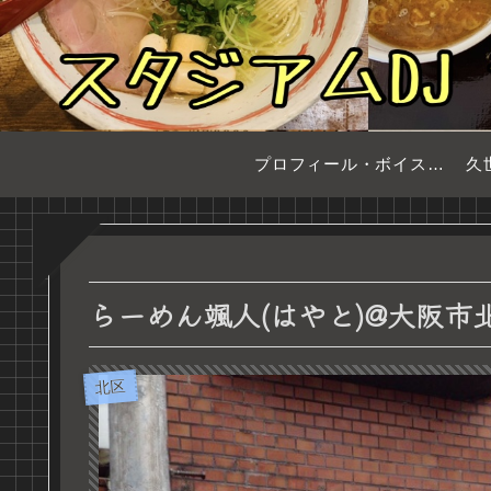
プロフィール・ボイスサンプル
久
らーめん颯人(はやと)@大阪市
北区