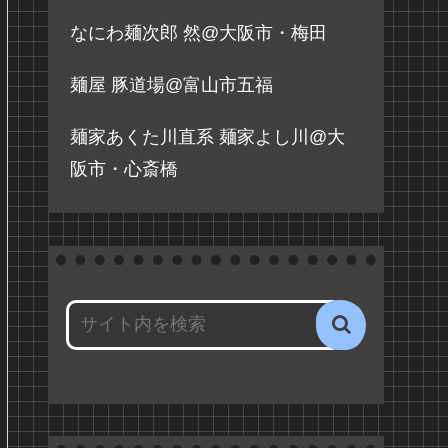
なにわ麺次郎 然@大阪市・梅田
麺屋 豚道場@富山市五福
麺家あくた川直系 麺家よし川@大
阪市・心斎橋