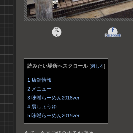
X
Facebook
読みたい場所へスクロール
[
閉じる
]
1
店舗情報
2
メニュー
3
味噌らーめん2018ver
4
裏しょうゆ
5
味噌らーめん2015ver