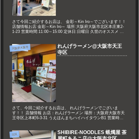
さて今回ご紹介するお店は、 金彩～Kin Iro～でございます！！
店舗情報お店:金彩～Kin Iro～ 場所:大阪府大阪市北区本庄東2-
1-23 営業時間:11:00～15:00 定休日:日曜日 久世のオススメ 煮
干し薫るトリトン 850...
れんげラーメン@大阪市天王
大阪府大阪市
寺区
さて、今回ご紹介するお店は、 れんげラーメンでございま
す！！ 店舗情報 お店：れんげラーメン 場所：大阪府大阪市天
王寺区上本町6-3-31 うえほんまちハイハイタウンB1 営業時
間：月～金 11：30～20：00 土日祝 11：30～15：...
SHIBIRE-NOODLES 蝋燭屋 茶
北区
屋町あるこ店@大阪市北区