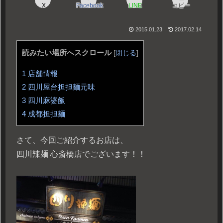
X
Facebook
LINE
コピー
2015.01.23
2017.02.14
読みたい場所へスクロール
[
閉じる
]
1
店舗情報
2
四川屋台担担麺元味
3
四川麻婆飯
4
成都担担麺
さて、今回ご紹介するお店は、
四川辣麺 心斎橋店でございます！！