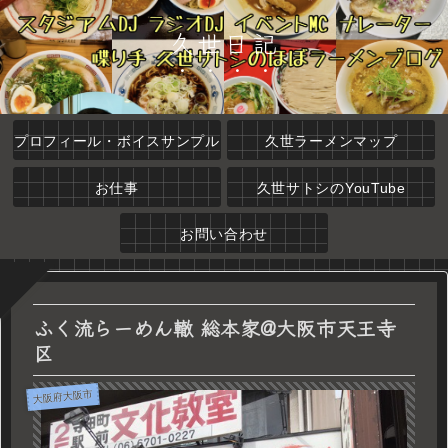
久世日記
プロフィール・ボイスサンプル
久世ラーメンマップ
お仕事
久世サトシのYouTube
お問い合わせ
ふく流らーめん轍 総本家@大阪市天王寺
区
大阪府大阪市