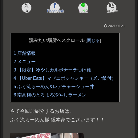
X
Facebook
LINE
コピー
2021.06.21
読みたい場所へスクロール
[
閉じる
]
1
店舗情報
2
メニュー
3
【限定】冷やしカルボナーラつけ麺
4
【Uber Eats】マゼニボジャンキー（〆ご飯付）
5
ふく流らーめん&レアチャーシュー丼
6
南高梅のとろまろ冷やしラーメン
さて今回ご紹介するお店は、
ふく流らーめん轍 総本家でございます！！