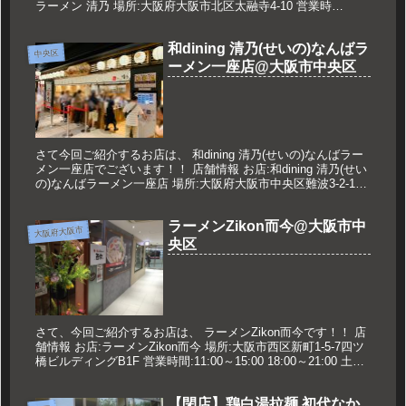
ラーメン 清乃 場所:大阪府大阪市北区太融寺4-10 営業時
間:11:00～22:30 定休日:年中無休 久世のオスス...
和dining 清乃(せいの)なんばラ
中央区
ーメン一座店@大阪市中央区
さて今回ご紹介するお店は、 和dining 清乃(せいの)なんばラー
メン一座店でございます！！ 店舗情報 お店:和dining 清乃(せい
の)なんばラーメン一座店 場所:大阪府大阪市中央区難波3-2-18
エディオンなんば本店9F 営業時間:...
ラーメンZikon而今@大阪市中
大阪府大阪市
央区
さて、今回ご紹介するお店は、 ラーメンZikon而今です！！ 店
舗情報 お店:ラーメンZikon而今 場所:大阪市西区新町1-5-7四ツ
橋ビルディングB1F 営業時間:11:00～15:00 18:00～21:00 土曜
日 11:00～15...
【閉店】鶏白湯拉麺 初代なか