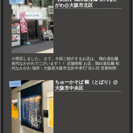
北区
がわ@大阪市北区
※閉店しました。 さて、今回ご紹介するお店は、 鶏白湯拉麺
初代なかがわでございます！！ 店舗情報 お店：鶏白湯拉麺 初
代なかがわ 場所：大阪府大阪市北区中津3丁目1-25 営業時間：
11：00～23：00(L.O 22:30) 定休日：な...
ちゅーかそば 帳（とばり）@
中央区
大阪市中央区