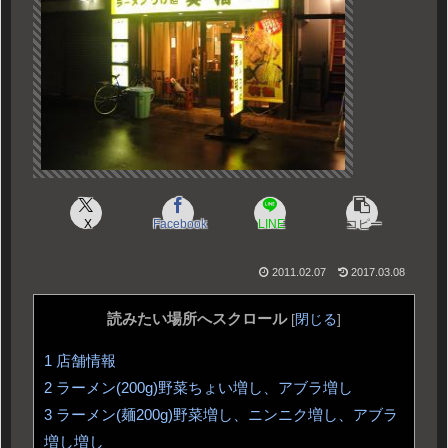
X
Facebook
LINE
コピー
2011.02.07
2017.03.08
読みたい場所へスクロール
[
閉じる
]
1
店舗情報
2
ラーメン(200g)野菜ちょい増し、アブラ増し
3
ラーメン(麺200g)野菜増し、ニンニク増し、アブラ
増し増し