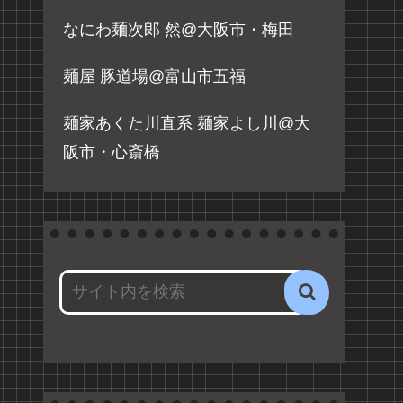
なにわ麺次郎 然@大阪市・梅田
麺屋 豚道場@富山市五福
麺家あくた川直系 麺家よし川@大
阪市・心斎橋