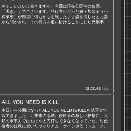
さて…いよいよ書きますか。今回は現在公開中の映画、
「渇き。」でございます。品行方正だった娘・加奈子（小
松菜奈）が部屋に何もかもを残したまま姿を消したと元妻
から聞かされ、その行方を追い掛けることにした元刑事で
父親の藤島昭和（役所広司）。自身の...
2014.07.05
ALL YOU NEED IS KILL
本日から公開になったALL YOU NEED IS KILLを試写会で
観てきました。近未来の地球。侵略者の激しい攻撃に、人
類の軍事力ではもはや太刀打ちできなくなっていた。対侵
略者の任務に就いたウィリアム・ケイジ少佐（トム・クル