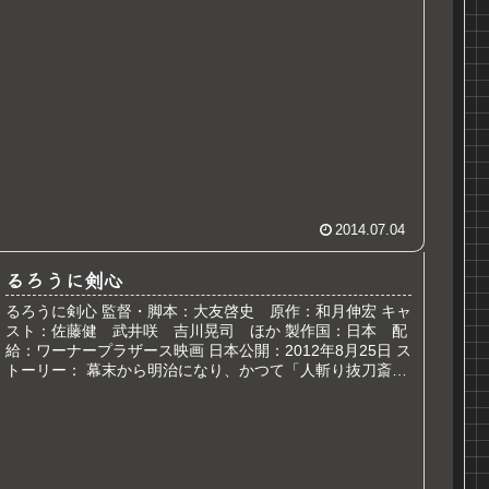
ーズ）は、戦闘...
2014.07.04
るろうに剣心
るろうに剣心 監督・脚本：大友啓史 原作：和月伸宏 キャ
スト：佐藤健 武井咲 吉川晃司 ほか 製作国：日本 配
給：ワーナープラザース映画 日本公開：2012年8月25日 ス
トーリー： 幕末から明治になり、かつて「人斬り抜刀斎」
として恐れられ...