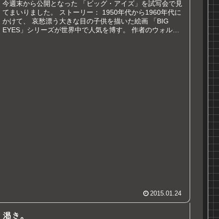
今週末から公開となった 「ビッグ・アイズ」を試写会で見
てまいりました。 ストーリー： 1950年代から1960年代に
かけて、 哀愁漂う大きな目の子供を描いた絵画 「BIG
EYES」シリーズが世界中で人気を博す。 作者のウォルタ
ー・キーン（...
2015.01.24
渇き。