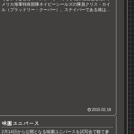
メリカ海軍特殊部隊ネイビーシールズの隊員クリス・カイ
ル（ブラッドリー・クーパー）。スナイパーである彼は、
「誰一人残さない」というネイ...
2015.02.18
味園ユニバース
2月14日から公開となる味園ユニバースを試写会で観て参