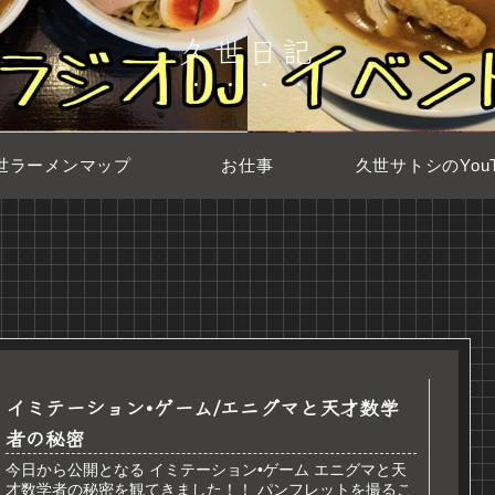
久世日記
世ラーメンマップ
お仕事
久世サトシのYouT
イミテーション•ゲーム/エニグマと天才数学
者の秘密
今日から公開となる イミテーション•ゲーム エニグマと天
才数学者の秘密を観てきました！！ パンフレットを撮るこ