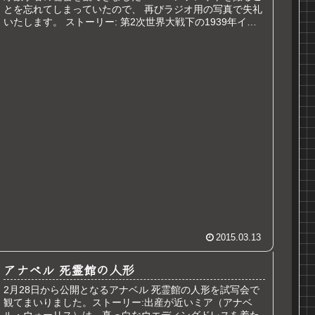
とを忘れてしまっていたので、 再びラジオ用の写真で失礼
いたします。 ストーリー: 第2次世界大戦下の1939年イギ
リス、 若き天才...
2015.03.13
アナベル 死霊館の人形
2月28日から公開となるアナベル 死霊館の人形を試写会で
観てまいりました。ストーリー:出産が近いミア（アナベ
ル・ウォーリス）は、真っ白なウエディングドレスを着た