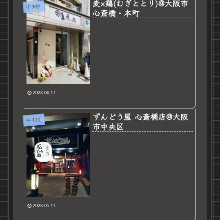
麦×鶏(むぎととり)@大阪市
中央区
心斎橋・本町
2023.06.17
ずんどう屋 心斎橋店@大阪
中央区
市中央区
2023.05.11