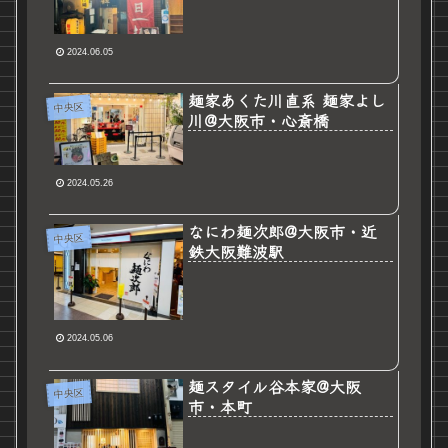
2024.06.05
麺家あくた川直系 麺家よし
中央区
川@大阪市・心斎橋
2024.05.26
なにわ麺次郎@大阪市・近
中央区
鉄大阪難波駅
2024.05.06
麺スタイル谷本家@大阪
中央区
市・本町