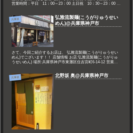
営業時間：平日 11：00～23：00 土日祝 10：30～23：00 ※
月末火曜は昼営業のみ 定休日：なし 久世...
弘雅流製麺(こうがりゅうせい
兵庫県
めん)@兵庫県神戸市
さて、今回ご紹介するお店は、 弘雅流製麺(こうがりゅうせい
めん)でございます！！ 店舗情報 お店:弘雅流製麺(こうがりゅ
うせいめん) 場所:兵庫県神戸市東灘区住吉宮町6-14-12 営業時
間:12:00～14:30 18:00～23:30 ...
北野坂 奥@兵庫県神戸市
兵庫県