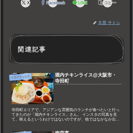
X
Facebook
LINE
コピー
久世 サトシ
関連記事
堀内チキンライス@大阪市・
久世好きなお店
寺田町
寺田町エリアで、アジアンな雰囲気のランチが食べたいと行っ
てきたのが「堀内チキンライス」さん。 インスタの写真を見
て、映えるというわけではないのですが、他ではなかなか出会
えなさそうなランチに一目惚れしたのでした。 寺田町駅から南
へ7分ほど、一...