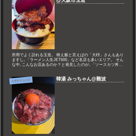
@大阪市玉造
所用でよく訪れる玉造。 映え飯と言えばの「大枡」さんもあり
ますし､「ラーメン人生JET600」など名店も多いエリア。 そん
な中､こんなお店あるのか？と発見したのが､「ソースカツ丼カ
フェ エチゼン」さん。 ソースカツ丼と言えば福井の「ヨーロ
ッ...
韓湯 みっちゃん@難波
久世好きなお店