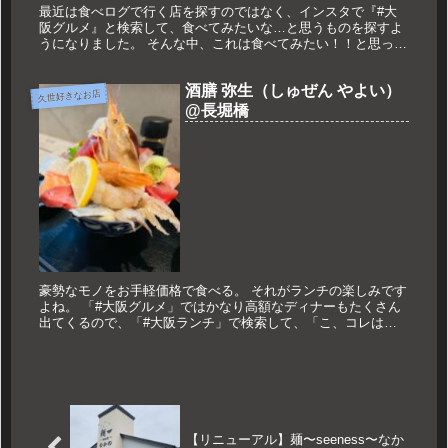
最近は食べログで行く店を探すのではなく、インスタで『#大
阪グルメ』と検索して、食べてみたいな…と思うものを探すよ
うになりました。 そんな中、これは食べてみたい！！と思った
のが難波にある「韓湯 みっちゃん」さんの『炙りレアハラミ
丼』！！ たま...
酒膳 弥生（しゅぜん やよい）
久世好きなお店
@長堀橋
豪勢なモノをお手軽価格で食べる。 それがランチの楽しみです
よね。 「#大阪グルメ」ではかなり高額なディナーもたくさん
出てくるので、「#大阪ランチ」で検索して、「こ、コレは早
めに押さえなくては…」と思ったのが、「酒膳 弥生」さん。
長堀橋駅か...
【リニューアル】麺〜seeness〜なか