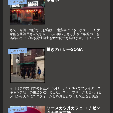
南蛮亭
久世好きなお店
さて、今回ご紹介するお店は、 南蛮亭でございます！！！ 大
衆的な居酒屋さんですが、 その美味しさと安さで年配の方も、
若者のカップルも男性同士も女性同士も訪れます。 ドリンクは
口頭で注文するんですが、 料理はテープルに備え付けの紙に記
入して...
驚きのカレーSOMA
久世好きなお店
今日はプロ野球界のお正月、2月1日。GAORAでファイターズ
キャンプ初日の担当を致しました。ストーブリーグと言われる
月日から久々にユニフォーム姿を見るとやっと来たなと実感。
早朝からの仕事を終えると、ちょうどお腹が減った頃。今年に
なってカレー...
ソースカツ丼カフェ エチゼン
久世好きなお店