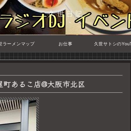
久世日記
世ラーメンマップ
お仕事
久世サトシのYouT
屋 茶屋町あるこ店@大阪市北区