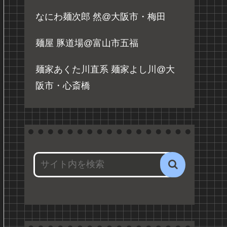
なにわ麺次郎 然@大阪市・梅田
麺屋 豚道場@富山市五福
麺家あくた川直系 麺家よし川@大
阪市・心斎橋