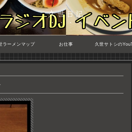
久世日記
世ラーメンマップ
お仕事
久世サトシのYouT
〜