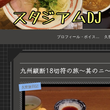
プロフィール・ボイスサンプル
久
九州縦断18切符の旅〜其のニ
久世旅日記