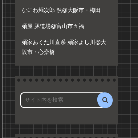
なにわ麺次郎 然@大阪市・梅田
麺屋 豚道場@富山市五福
麺家あくた川直系 麺家よし川@大
阪市・心斎橋