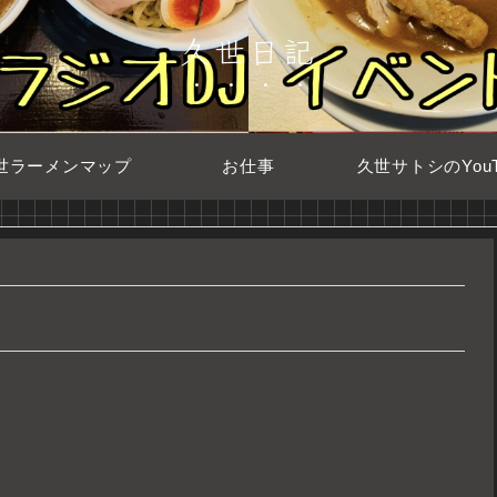
久世日記
世ラーメンマップ
お仕事
久世サトシのYouT