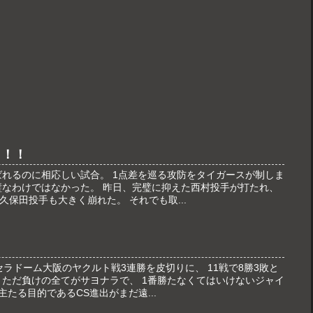
！！！
ばれるのに相応しい試合。 1点差を巡る攻防をタイガースが制しま
璧なわけではなかった。 昨日、完璧に抑えた西村投手が打たれ、
保田投手も大きく崩れた。 それでも取...
セラドーム大阪のヤクルト戦3連勝を皮切りに、 11戦で8勝3敗と
 ただ負けの全てがサヨナラで、 1番勝たなくてはいけないジャイ
主たる目的であるCS進出がまだ遠...