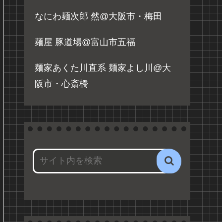
なにわ麺次郎 然@大阪市・梅田
麺屋 豚道場@富山市五福
麺家あくた川直系 麺家よし川@大
阪市・心斎橋