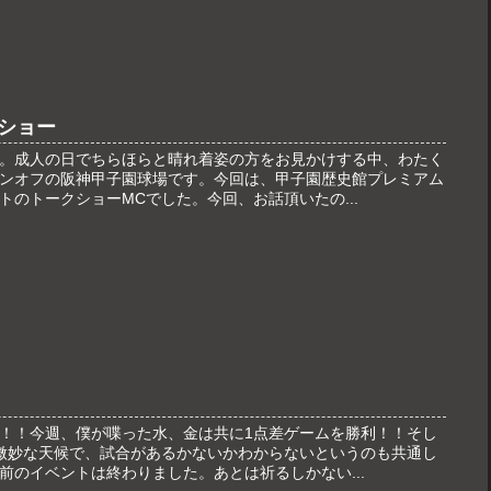
ショー
。成人の日でちらほらと晴れ着姿の方をお見かけする中、わたく
ンオフの阪神甲子園球場です。今回は、甲子園歴史館プレミアム
トのトークショーMCでした。今回、お話頂いたの...
！！今週、僕が喋った水、金は共に1点差ゲームを勝利！！そし
微妙な天候で、試合があるかないかわからないというのも共通し
前のイベントは終わりました。あとは祈るしかない...