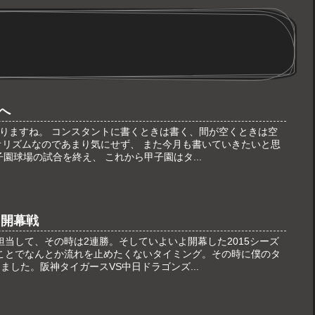
へ
りますね。 コンスタントに書くときは書く、間が空くときは空
オリズムなのであまり気にせず、 また今月も書いていきたいと思
子園球場の試合を終え、 これから甲子園はタ...
ス開幕戦
担当して、その時は2連勝。そしていよいよ開幕した2015シーズ
ことでなんとか流れを止めたくないタイミング。その時に僕のタ
ました。阪神タイガースVS中日ドラゴンズ...