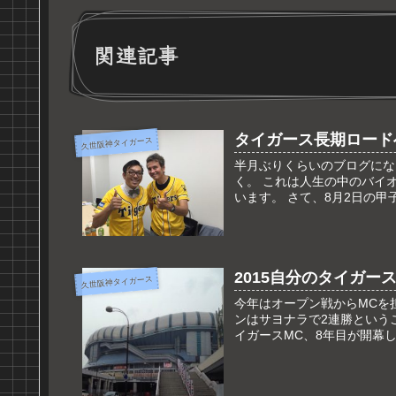
関連記事
タイガース長期ロード
久世阪神タイガース
半月ぶりくらいのブログにな
く。 これは人生の中のバイ
います。 さて、8月2日の甲
2015自分のタイガー
久世阪神タイガース
今年はオープン戦からMCを
ンはサヨナラで2連勝という
イガースMC、8年目が開幕し