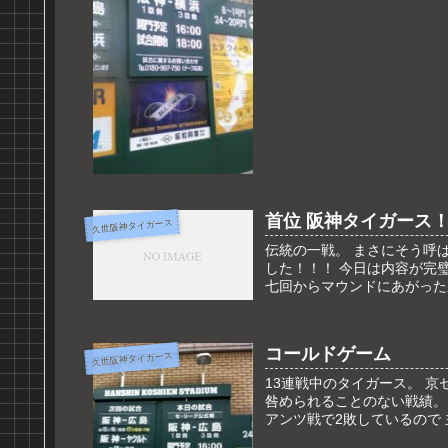
首位 阪神タイガース
久世阪神タイガース
伝統の一戦。 まさにそう呼
した！！！ 今日は内容が完
七回からマウンドにあがった久
コールドゲーム
久世阪神タイガース
13連戦中のタイガース。 京
咎められることのない戦績。
アンツ戦で2敗しているので 