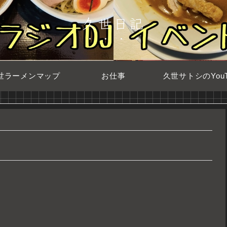
久世日記
世ラーメンマップ
お仕事
久世サトシのYouT