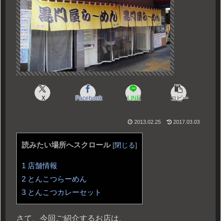
X
Facebook
LINE
コピー
2013.02.25
2017.03.03
読みたい場所へスクロール
[
閉じる
]
1
店舗情報
2
とんこつらーめん
3
とんこつカレーセット
さて、今回ご紹介するお店は、