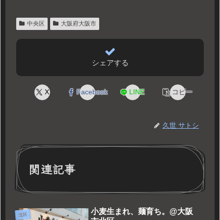
中央区
大阪府大阪市
シェアする
X
Facebook
LINE
コピー
久世 サトシ
関連記事
小麦生まれ、麺育ち。@大阪
北区