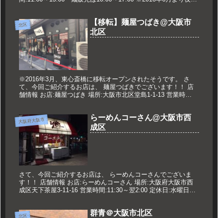
業がなくなりました。 定休日:...
【移転】麺屋つばき@大阪市
北区
北区
※2016年3月、東心斎橋に移転オープンされたそうです。 さ
て、今回ご紹介するお店は、 麺屋つばきでございます！！ 店
舗情報 お店:麺屋つばき 場所:大阪市北区堂島1-1-13 営業時
間:11:00～14:30 17:00～21:00 定休...
らーめんコーさん@大阪市西
大阪府大阪市
成区
さて、今回ご紹介するお店は、 らーめんコーさんでございま
す！！ 店舗情報 お店:らーめんコーさん 場所:大阪府大阪市西
成区天下茶屋3-11-16 営業時間:11:30～翌2:00 定休日:水曜日※
営業時間・定休日に関しては要確認 久世のおす...
群青＠大阪市北区
北区