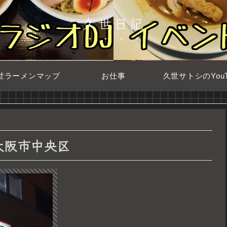
久世日記
世ラーメンマップ
お仕事
久世サトシのYouT
@大阪市中央区