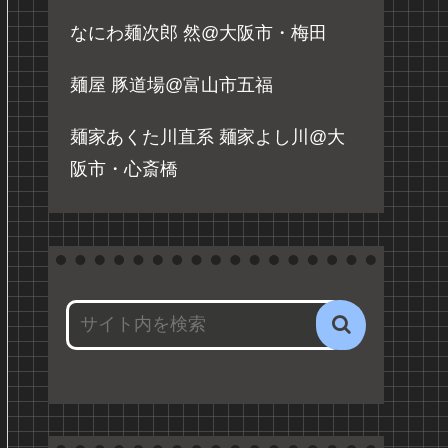
なにわ麺次郎 然@大阪市・梅田
麺屋 豚道場@富山市五福
麺家あくた川直系 麺家よし川@大
阪市・心斎橋