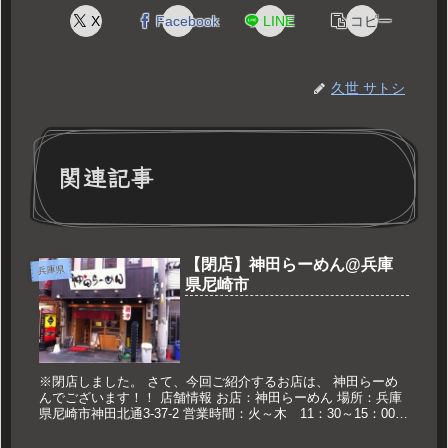
X
Facebook
LINE
コピー
久世 サトシ
関連記事
【閉店】神田らーめん@兵庫
兵庫県
県尼崎市
※閉店しました。 さて、今回ご紹介するお店は、 神田らーめ
んでございます！！ 店舗情報 お店：神田らーめん 場所：兵庫
県尼崎市神田北通3-37-2 営業時間：火～木 11：30～15：00
17：30～翌3：30 金 11：3...