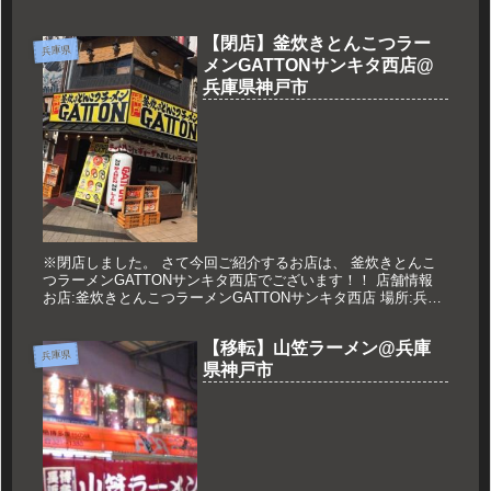
店:Clutch Hitter...
【閉店】釜炊きとんこつラー
兵庫県
メンGATTONサンキタ西店@
兵庫県神戸市
※閉店しました。 さて今回ご紹介するお店は、 釜炊きとんこ
つラーメンGATTONサンキタ西店でございます！！ 店舗情報
お店:釜炊きとんこつラーメンGATTONサンキタ西店 場所:兵庫
県神戸市中央区北長狭通1-9-4 営業時間:11:00～...
【移転】山笠ラーメン@兵庫
兵庫県
県神戸市