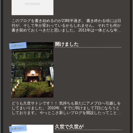
このブログを書き始めるのが23時半過ぎ。 書き終わる頃には日
付が、そして年が変わっているかもしれません。 それでも何か
書き留めておくべきだと思いました。 2011年は一体どんな年だ
ったのか？？ 端的に言えば、「少しではあるが前進した年」で
し...
開けました
久世の日々
どうも久世サトシです！！ 気持ちも新たにアメブロへ引越しを
してまいりました。 2010年、すでに明けまして7日になろうと
しております。 やっとこさ新しいブログを開設したってこと
で、 今回のブログタイトルは「開けました」になっとります。
皆さ...
久世で久世が
久世の日々