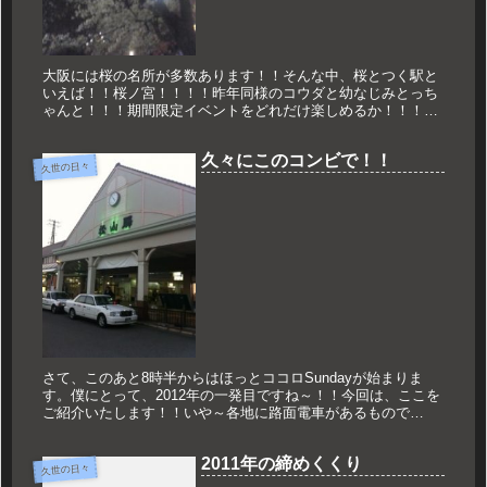
大阪には桜の名所が多数あります！！そんな中、桜とつく駅と
いえば！！桜ノ宮！！！！昨年同様のコウダと幼なじみとっち
ゃんと！！！期間限定イベントをどれだけ楽しめるか！！！ほ
んじゃ！！！
久々にこのコンビで！！
久世の日々
さて、このあと8時半からはほっとココロSundayが始まりま
す。僕にとって、2012年の一発目ですね～！！今回は、ここを
ご紹介いたします！！いや～各地に路面電車があるもので
す！！今年ももちろん電車メインで行きます！！海外もあるか
も知れません...
2011年の締めくくり
久世の日々