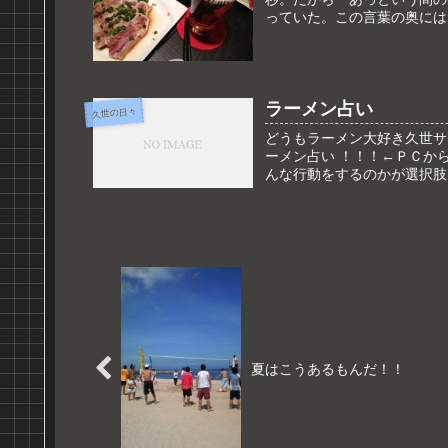
っていた。この言葉の奥には
ラーメン占い
久世の日々
どうもラーメン大好き久世サ
ーメン占い ！！！←ＰＣか
んな行動をするのかが選択肢に
夏はこうあるもんだ！！