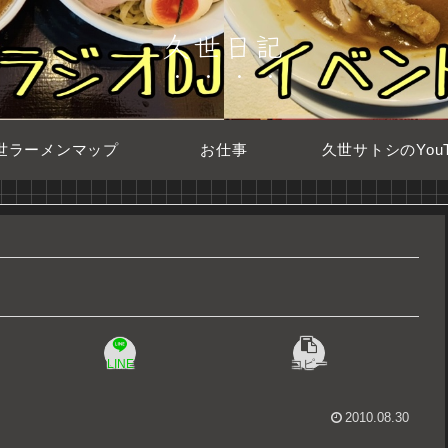
久世日記
世ラーメンマップ
お仕事
久世サトシのYouT
LINE
コピー
2010.08.30