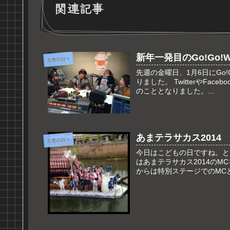
関連記事
新年一発目のGo!Go!We
久世の日々
先週の金曜日、1月6日にGo!Go!
りました。 TwitterやF
のこととなりました。...
あまテラサカス2014
久世の日々
今日はこどもの日ですね。と
はあまテラサカス2014のM
からは特別ステージでのMCとF