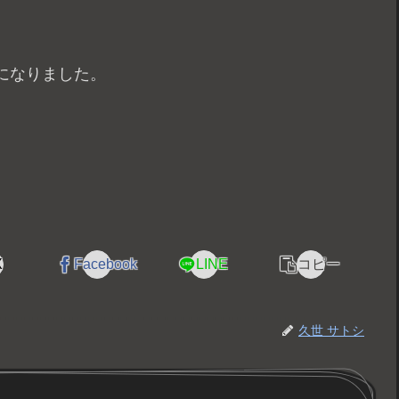
になりました。
X
Facebook
LINE
コピー
久世 サトシ