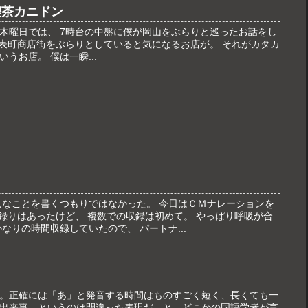
喫茶カニドン
vementの木曜日では、 7時台の中盤に僕が岡山をぶらりと巡ったお話をし
、表町商店街をぶらりとしていると気になるお店が。 それがカタカ
うお店。 僕は一瞬...
んなことを書くつもりではなかった。 今日はＣＭナレーションを
人録りはあったけど、 複数での収録は初めて。 やっぱり呼吸が合
なりの時間収録していたので、 パートナ...
。正確には「あ」と発音する時間はものすごく短く、長くても一
出来事」というのは間違った表現だ。と、どこかの国語学者が言