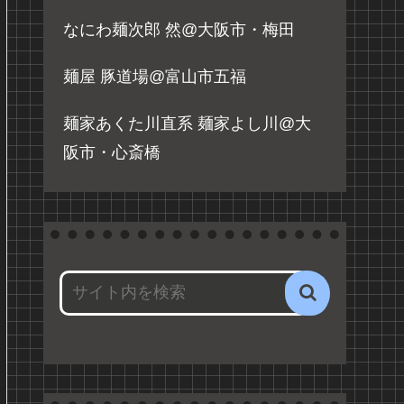
なにわ麺次郎 然@大阪市・梅田
麺屋 豚道場@富山市五福
麺家あくた川直系 麺家よし川@大
阪市・心斎橋