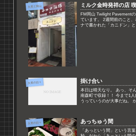
ミルク金時発祥の店 
久世と岡山
FM岡山 Twilight Pa
ています。 2週間前のこと
ナで書かれた「カニドン」とい
掛け合い
久世の日々
本日は晴天なり。 あっ、そ
南森町で収録！！ 今まで1
うっていうのが大事だね。 か
あっちゅう間
久世の日々
「あっという間」という言葉
秒。だから「あっという間の