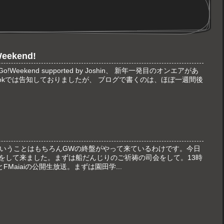
ekend!
Weekend supported by Joshin、 新年一発目のオンエアがあ
acebookでは告知しておりましたが、 ブログで書くのは、ほぼ一週間後
いうことはもちろんGWの終盤がやって来ているわけです。今日
Cをして来ました。まずは船だんじりのご祈祷の司会をして。13時
Maiaiの公開生放送。まずは園田学...